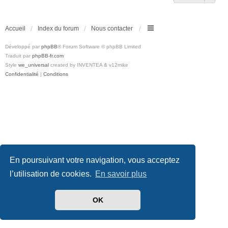
Accueil
Index du forum
Nous contacter
Développé par
phpBB
® Forum Software © phpBB Limited
Traduit par
phpBB-fr.com
Style
we_universal
created by INVENTEA & v12mike
Confidentialité
|
Conditions
En poursuivant votre navigation, vous acceptez
l’utilisation de cookies.
En savoir plus
OK