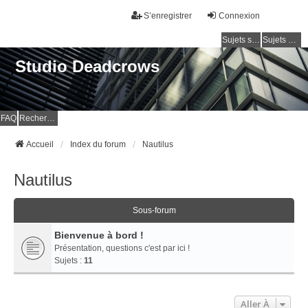
S’enregistrer
Connexion
Sujets sans réponse
Sujets actifs
Studio Deadcrows
FAQ
Rechercher
Accueil
Index du forum
Nautilus
Nautilus
Sous-forum
Bienvenue à bord !
Présentation, questions c'est par ici !
Sujets :
11
Aller À