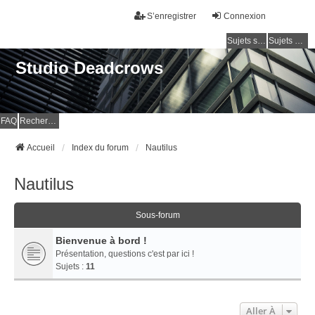
S’enregistrer
Connexion
Sujets sans réponse
Sujets actifs
Studio Deadcrows
FAQ
Rechercher
Accueil
Index du forum
Nautilus
Nautilus
Sous-forum
Bienvenue à bord !
Présentation, questions c'est par ici !
Sujets :
11
Aller À