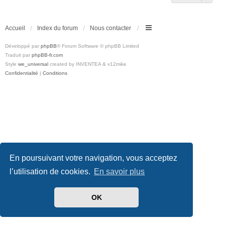
Accueil
Index du forum
Nous contacter
Développé par
phpBB
® Forum Software © phpBB Limited
Traduit par
phpBB-fr.com
Style
we_universal
created by INVENTEA & v12mike
Confidentialité
|
Conditions
En poursuivant votre navigation, vous acceptez
l’utilisation de cookies.
En savoir plus
OK