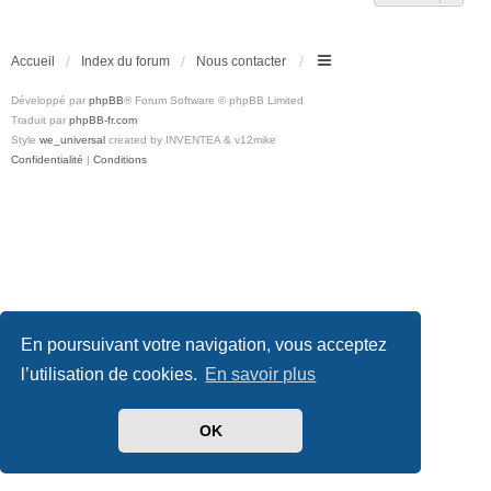
Accueil
Index du forum
Nous contacter
Développé par
phpBB
® Forum Software © phpBB Limited
Traduit par
phpBB-fr.com
Style
we_universal
created by INVENTEA & v12mike
Confidentialité
|
Conditions
En poursuivant votre navigation, vous acceptez
l’utilisation de cookies.
En savoir plus
OK