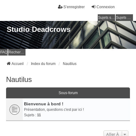
S’enregistrer
Connexion
Sujets sans réponse
Sujets actifs
Studio Deadcrows
FAQ
Rechercher
Accueil
Index du forum
Nautilus
Nautilus
Sous-forum
Bienvenue à bord !
Présentation, questions c'est par ici !
Sujets :
11
Aller À