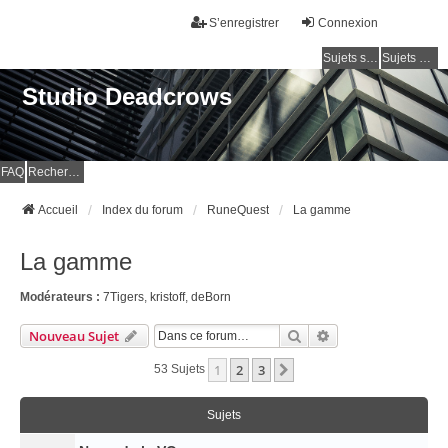
S’enregistrer
Connexion
Sujets sans réponse
Sujets actifs
Studio Deadcrows
FAQ
Rechercher
Accueil
Index du forum
RuneQuest
La gamme
La gamme
Modérateurs :
7Tigers
,
kristoff
,
deBorn
Rechercher
Recherche Avancé
Nouveau Sujet
1
2
3
Suivante
53 Sujets
Sujets