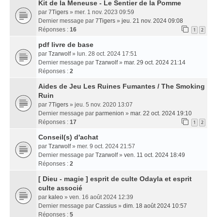
Kit de la Meneuse - Le Sentier de la Pomme
par
7Tigers
» mer. 1 nov. 2023 09:59
Dernier message par
7Tigers
»
jeu. 21 nov. 2024 09:08
Réponses :
16
1
2
pdf livre de base
par
Tzarwolf
» lun. 28 oct. 2024 17:51
Dernier message par
Tzarwolf
»
mar. 29 oct. 2024 21:14
Réponses :
2
Aides de Jeu Les Ruines Fumantes / The Smoking
Ruin
par
7Tigers
» jeu. 5 nov. 2020 13:07
Dernier message par
parmenion
»
mar. 22 oct. 2024 19:10
Réponses :
17
1
2
Conseil(s) d'achat
par
Tzarwolf
» mer. 9 oct. 2024 21:57
Dernier message par
Tzarwolf
»
ven. 11 oct. 2024 18:49
Réponses :
2
[ Dieu - magie ] esprit de culte Odayla et esprit
culte associé
par
kaleo
» ven. 16 août 2024 12:39
Dernier message par
Cassius
»
dim. 18 août 2024 10:57
Réponses :
5