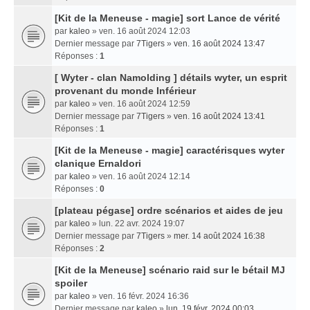
[Kit de la Meneuse - magie] sort Lance de vérité
par
kaleo
» ven. 16 août 2024 12:03
Dernier message par
7Tigers
»
ven. 16 août 2024 13:47
Réponses :
1
[ Wyter - clan Namolding ] détails wyter, un esprit
provenant du monde Inférieur
par
kaleo
» ven. 16 août 2024 12:59
Dernier message par
7Tigers
»
ven. 16 août 2024 13:41
Réponses :
1
[Kit de la Meneuse - magie] caractérisques wyter
clanique Ernaldori
par
kaleo
» ven. 16 août 2024 12:14
Réponses :
0
[plateau pégase] ordre scénarios et aides de jeu
par
kaleo
» lun. 22 avr. 2024 19:07
Dernier message par
7Tigers
»
mer. 14 août 2024 16:38
Réponses :
2
[Kit de la Meneuse] scénario raid sur le bétail MJ
spoiler
par
kaleo
» ven. 16 févr. 2024 16:36
Dernier message par
kaleo
»
lun. 19 févr. 2024 00:03