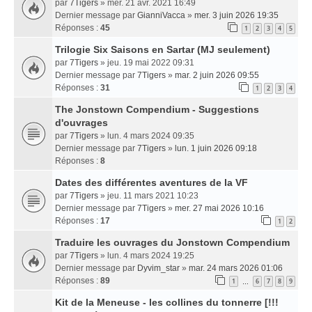
par
7Tigers
» mer. 21 avr. 2021 16:49
Dernier message par
GianniVacca
»
mer. 3 juin 2026 19:35
Réponses :
45
1
2
3
4
5
Trilogie Six Saisons en Sartar (MJ seulement)
par
7Tigers
» jeu. 19 mai 2022 09:31
Dernier message par
7Tigers
»
mar. 2 juin 2026 09:55
Réponses :
31
1
2
3
4
The Jonstown Compendium - Suggestions
d'ouvrages
par
7Tigers
» lun. 4 mars 2024 09:35
Dernier message par
7Tigers
»
lun. 1 juin 2026 09:18
Réponses :
8
Dates des différentes aventures de la VF
par
7Tigers
» jeu. 11 mars 2021 10:23
Dernier message par
7Tigers
»
mer. 27 mai 2026 10:16
Réponses :
17
1
2
Traduire les ouvrages du Jonstown Compendium
par
7Tigers
» lun. 4 mars 2024 19:25
Dernier message par
Dyvim_star
»
mar. 24 mars 2026 01:06
Réponses :
89
1
6
7
8
9
…
Kit de la Meneuse - les collines du tonnerre [!!!