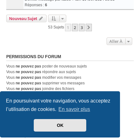
Réponses :
6
Nouveau Sujet
1
2
3
Suivante
53 Sujets
Aller À
PERMISSIONS DU FORUM
Vous
ne pouvez pas
poster de nouveaux sujets
Vous
ne pouvez pas
répondre aux sujets
Vous
ne pouvez pas
modifier vos messages
Vous
ne pouvez pas
supprimer vos messages
Vous
ne pouvez pas
joindre des fichiers
En poursuivant votre navigation, vous acceptez
Accueil
Index du forum
Nous contacter
l’utilisation de cookies.
En savoir plus
Développé par
phpBB
® Forum Software © phpBB Limited
OK
Traduit par
phpBB-fr.com
Style
we_universal
created by INVENTEA & v12mike
Confidentialité
|
Conditions