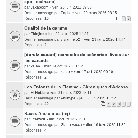
spoil scénario]
par
Jakaboom
» ven. 25 juin 2021 19:55
Dernier message par
Papito
»
ven. 20 mars 2026 08:15
Réponses :
15
1
2
Qualité de la gamme
par
Thinjine
» lun. 22 sept. 2025 14:37
Dernier message par
vivianne 52
»
ven. 23 janv. 2026 14:47
Réponses :
2
[durulz-canard] recherche de scénarios, livres sur
les canards
par
kaleo
» mar. 14 oct. 2025 11:52
Dernier message par
kaleo
»
ven. 17 oct. 2025 00:10
Réponses :
2
Les Enfants de la Flamme - Chroniques d'Adessa
par
El Hobbit
» ven. 31 mars 2023 18:11
Dernier message par
Philhype
»
jeu. 5 juin 2025 13:42
Réponses :
40
1
2
3
4
5
Races Anciennes (mj)
par
Tzarwolf
» lun. 7 oct. 2024 20:18
Dernier message par
GianniVacca
»
dim. 16 févr. 2025 11:35
Réponses :
4