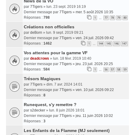
News de la VO
par
7Tigers
» lun. 23 sept. 2019 16:19
Dernier message par
7Tigers
»
mer. 5 août 2026 10:35
Réponses :
798
1
77
78
79
80
…
Créations non officielles
par
deBorn
» lun. 9 sept. 2019 09:21
Dernier message par
7Tigers
»
ven. 24 juil. 2026 09:42
Réponses :
1462
1
144
145
146
147
…
Vos attentes pour la gamme VF
par
deadcrows
» lun. 18 févr. 2019 10:40
Dernier message par
7Tigers
»
jeu. 23 juil. 2026 20:25
Réponses :
584
1
56
57
58
59
…
Trésors Magiques
par
7Tigers
» dim. 7 avr. 2024 14:01
Dernier message par
7Tigers
»
ven. 10 juil. 2026 09:22
Réponses :
8
Runequest, s'y remettre ?
par
s2decker
» lun. 8 juin 2026 18:01
Dernier message par
7Tigers
»
jeu. 11 juin 2026 10:02
Réponses :
3
Les Enfants de la Flamme (MJ seulement)