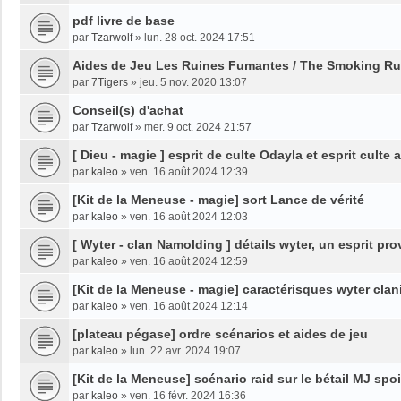
pdf livre de base
par
Tzarwolf
»
lun. 28 oct. 2024 17:51
Aides de Jeu Les Ruines Fumantes / The Smoking Ru
par
7Tigers
»
jeu. 5 nov. 2020 13:07
Conseil(s) d'achat
par
Tzarwolf
»
mer. 9 oct. 2024 21:57
[ Dieu - magie ] esprit de culte Odayla et esprit culte 
par
kaleo
»
ven. 16 août 2024 12:39
[Kit de la Meneuse - magie] sort Lance de vérité
par
kaleo
»
ven. 16 août 2024 12:03
[ Wyter - clan Namolding ] détails wyter, un esprit p
par
kaleo
»
ven. 16 août 2024 12:59
[Kit de la Meneuse - magie] caractérisques wyter clan
par
kaleo
»
ven. 16 août 2024 12:14
[plateau pégase] ordre scénarios et aides de jeu
par
kaleo
»
lun. 22 avr. 2024 19:07
[Kit de la Meneuse] scénario raid sur le bétail MJ spoi
par
kaleo
»
ven. 16 févr. 2024 16:36