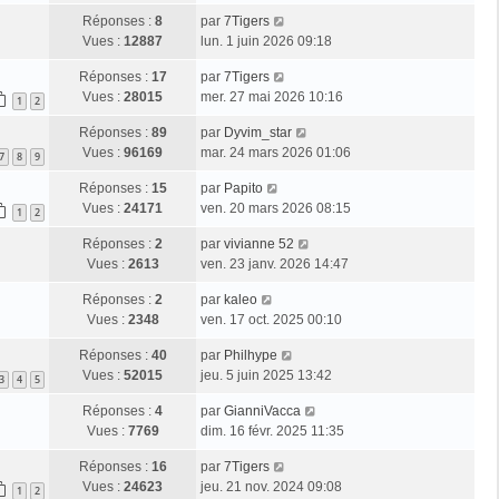
Réponses :
8
par
7Tigers
Vues :
12887
lun. 1 juin 2026 09:18
Réponses :
17
par
7Tigers
Vues :
28015
mer. 27 mai 2026 10:16
1
2
Réponses :
89
par
Dyvim_star
Vues :
96169
mar. 24 mars 2026 01:06
7
8
9
Réponses :
15
par
Papito
Vues :
24171
ven. 20 mars 2026 08:15
1
2
Réponses :
2
par
vivianne 52
Vues :
2613
ven. 23 janv. 2026 14:47
Réponses :
2
par
kaleo
Vues :
2348
ven. 17 oct. 2025 00:10
Réponses :
40
par
Philhype
Vues :
52015
jeu. 5 juin 2025 13:42
3
4
5
Réponses :
4
par
GianniVacca
Vues :
7769
dim. 16 févr. 2025 11:35
Réponses :
16
par
7Tigers
Vues :
24623
jeu. 21 nov. 2024 09:08
1
2