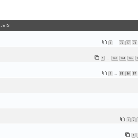
ancée
UJETS
1
76
77
78
…
1
143
144
145
1
…
1
55
56
57
…
1
2
1