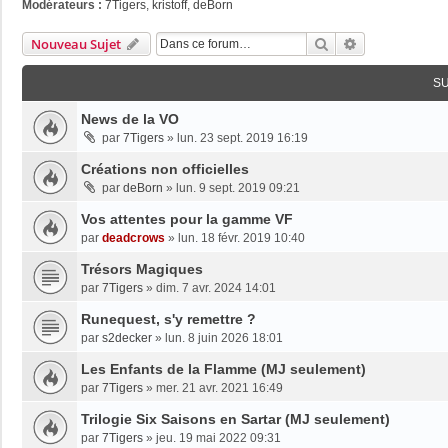
Modérateurs :
7Tigers
,
kristoff
,
deBorn
Rechercher
Recherche Av
Nouveau Sujet
S
News de la VO
par
7Tigers
»
lun. 23 sept. 2019 16:19
Créations non officielles
par
deBorn
»
lun. 9 sept. 2019 09:21
Vos attentes pour la gamme VF
par
deadcrows
»
lun. 18 févr. 2019 10:40
Trésors Magiques
par
7Tigers
»
dim. 7 avr. 2024 14:01
Runequest, s'y remettre ?
par
s2decker
»
lun. 8 juin 2026 18:01
Les Enfants de la Flamme (MJ seulement)
par
7Tigers
»
mer. 21 avr. 2021 16:49
Trilogie Six Saisons en Sartar (MJ seulement)
par
7Tigers
»
jeu. 19 mai 2022 09:31