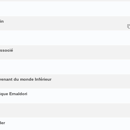
in
associé
rovenant du monde Inférieur
ique Ernaldori
ler