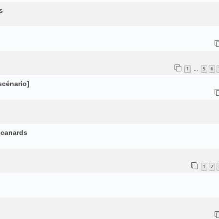
s
1
5
6
…
 scénario]
s canards
1
2