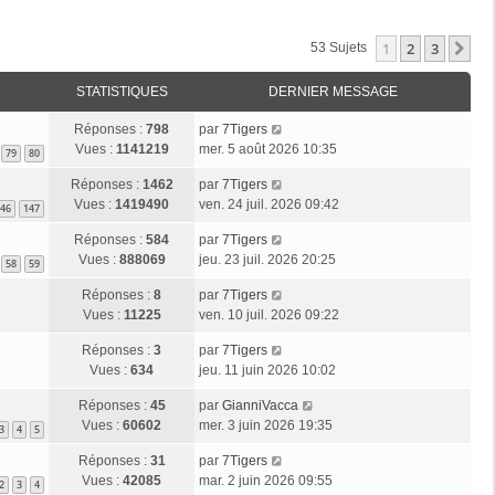
1
2
3
Su
53 Sujets
STATISTIQUES
DERNIER MESSAGE
Réponses :
798
par
7Tigers
Vues :
1141219
mer. 5 août 2026 10:35
79
80
Réponses :
1462
par
7Tigers
Vues :
1419490
ven. 24 juil. 2026 09:42
46
147
Réponses :
584
par
7Tigers
Vues :
888069
jeu. 23 juil. 2026 20:25
58
59
Réponses :
8
par
7Tigers
Vues :
11225
ven. 10 juil. 2026 09:22
Réponses :
3
par
7Tigers
Vues :
634
jeu. 11 juin 2026 10:02
Réponses :
45
par
GianniVacca
Vues :
60602
mer. 3 juin 2026 19:35
3
4
5
Réponses :
31
par
7Tigers
Vues :
42085
mar. 2 juin 2026 09:55
2
3
4