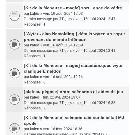
[Kit de la Meneuse - magie] sort Lance de vérité
par
kaleo
» ven. 16 août 2024 12:03
Dernier message par
7Tigers
»
ven. 16 août 2024 13:47
Réponses :
1
[ Wyter - clan Namolding ] détails wyter, un esprit
provenant du monde Inférieur
par
kaleo
» ven. 16 août 2024 12:59
Dernier message par
7Tigers
»
ven. 16 août 2024 13:41
Réponses :
1
[Kit de la Meneuse - magie] caractérisques wyter
clanique Ernaldori
par
kaleo
» ven. 16 août 2024 12:14
Réponses :
0
[plateau pégase] ordre scénarios et aides de jeu
par
kaleo
» lun. 22 avr. 2024 19:07
Dernier message par
7Tigers
»
mer. 14 août 2024 16:38
Réponses :
2
[Kit de la Meneuse] scénario raid sur le bétail MJ
spoiler
par
kaleo
» ven. 16 févr. 2024 16:36
Dernier message par
kaleo
»
lun. 19 févr. 2024 00:03