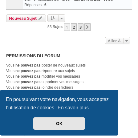
Réponses :
6
Nouveau Sujet
1
2
3
Suivante
53 Sujets
Aller À
PERMISSIONS DU FORUM
Vous
ne pouvez pas
poster de nouveaux sujets
Vous
ne pouvez pas
répondre aux sujets
Vous
ne pouvez pas
modifier vos messages
Vous
ne pouvez pas
supprimer vos messages
Vous
ne pouvez pas
joindre des fichiers
En poursuivant votre navigation, vous acceptez
Accueil
Index du forum
Nous contacter
l’utilisation de cookies.
En savoir plus
Développé par
phpBB
® Forum Software © phpBB Limited
OK
Traduit par
phpBB-fr.com
Style
we_universal
created by INVENTEA & v12mike
Confidentialité
|
Conditions