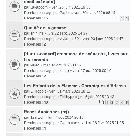
spoil scénario]
par
Jakaboom
» ven. 25 juin 2021 19:55
Dernier message par
Papito
»
ven. 20 mars 2026 08:15
Réponses :
15
1
2
Qualité de la gamme
par
Thinjine
» lun. 22 sept. 2025 14:37
Dernier message par
vivianne 52
»
ven. 23 janv. 2026 14:47
Réponses :
2
[durulz-canard] recherche de scénarios, livres sur
les canards
par
kaleo
» mar. 14 oct. 2025 11:52
Dernier message par
kaleo
»
ven. 17 oct. 2025 00:10
Réponses :
2
Les Enfants de la Flamme - Chroniques d'Adessa
par
El Hobbit
» ven. 31 mars 2023 18:11
Dernier message par
Philhype
»
jeu. 5 juin 2025 13:42
Réponses :
40
1
2
3
4
5
Races Anciennes (mj)
par
Tzarwolf
» lun. 7 oct. 2024 20:18
Dernier message par
GianniVacca
»
dim. 16 févr. 2025 11:35
Réponses :
4