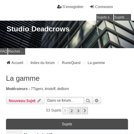
S’enregistrer
Connexion
Sujets sans réponse
Sujets actifs
Studio Deadcrows
FAQ
Rechercher
Accueil
Index du forum
RuneQuest
La gamme
La gamme
Modérateurs :
7Tigers
,
kristoff
,
deBorn
Rechercher
Recherche Avancé
Nouveau Sujet
1
2
3
Suivante
53 Sujets
Sujets