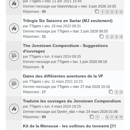
par
7Tigers
» mer. 21 avr. 2021 16:49
Dernier message par
GianniVacca
»
mer. 3 juin 2026 19:35
Réponses :
45
1
2
3
4
5
Trilogie Six Saisons en Sartar (MJ seulement)
par
7Tigers
» jeu. 19 mai 2022 09:31
Dernier message par
7Tigers
»
mar. 2 juin 2026 09:55
Réponses :
31
1
2
3
4
The Jonstown Compendium - Suggestions
d'ouvrages
par
7Tigers
» lun. 4 mars 2024 09:35
Dernier message par
7Tigers
»
lun. 1 juin 2026 09:18
Réponses :
8
Dates des différentes aventures de la VF
par
7Tigers
» jeu. 11 mars 2021 10:23
Dernier message par
7Tigers
»
mer. 27 mai 2026 10:16
Réponses :
17
1
2
Traduire les ouvrages du Jonstown Compendium
par
7Tigers
» lun. 4 mars 2024 19:25
Dernier message par
Dyvim_star
»
mar. 24 mars 2026 01:06
Réponses :
89
1
6
7
8
9
…
Kit de la Meneuse - les collines du tonnerre [!!!