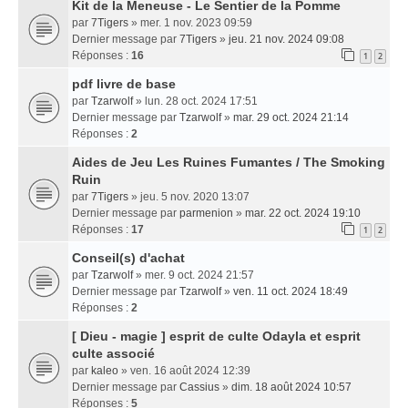
Kit de la Meneuse - Le Sentier de la Pomme
par
7Tigers
» mer. 1 nov. 2023 09:59
Dernier message par
7Tigers
»
jeu. 21 nov. 2024 09:08
Réponses :
16
1
2
pdf livre de base
par
Tzarwolf
» lun. 28 oct. 2024 17:51
Dernier message par
Tzarwolf
»
mar. 29 oct. 2024 21:14
Réponses :
2
Aides de Jeu Les Ruines Fumantes / The Smoking
Ruin
par
7Tigers
» jeu. 5 nov. 2020 13:07
Dernier message par
parmenion
»
mar. 22 oct. 2024 19:10
Réponses :
17
1
2
Conseil(s) d'achat
par
Tzarwolf
» mer. 9 oct. 2024 21:57
Dernier message par
Tzarwolf
»
ven. 11 oct. 2024 18:49
Réponses :
2
[ Dieu - magie ] esprit de culte Odayla et esprit
culte associé
par
kaleo
» ven. 16 août 2024 12:39
Dernier message par
Cassius
»
dim. 18 août 2024 10:57
Réponses :
5