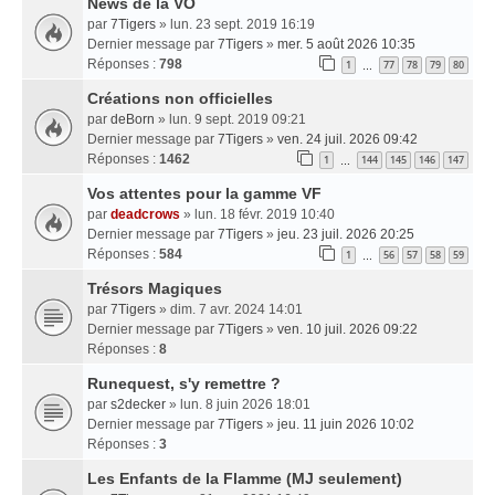
News de la VO
par
7Tigers
» lun. 23 sept. 2019 16:19
Dernier message par
7Tigers
»
mer. 5 août 2026 10:35
Réponses :
798
1
77
78
79
80
…
Créations non officielles
par
deBorn
» lun. 9 sept. 2019 09:21
Dernier message par
7Tigers
»
ven. 24 juil. 2026 09:42
Réponses :
1462
1
144
145
146
147
…
Vos attentes pour la gamme VF
par
deadcrows
» lun. 18 févr. 2019 10:40
Dernier message par
7Tigers
»
jeu. 23 juil. 2026 20:25
Réponses :
584
1
56
57
58
59
…
Trésors Magiques
par
7Tigers
» dim. 7 avr. 2024 14:01
Dernier message par
7Tigers
»
ven. 10 juil. 2026 09:22
Réponses :
8
Runequest, s'y remettre ?
par
s2decker
» lun. 8 juin 2026 18:01
Dernier message par
7Tigers
»
jeu. 11 juin 2026 10:02
Réponses :
3
Les Enfants de la Flamme (MJ seulement)