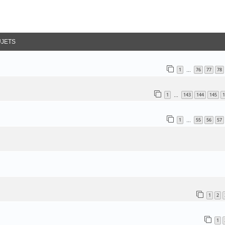
ancée
UJETS
1
76
77
78
…
1
143
144
145
1
…
1
55
56
57
…
1
2
1