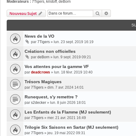
Modérateurs :
7Tigers
,
kristoff
,
deBorn
Rechercher
Recherche Av
Nouveau Sujet
S
News de la VO
par
7Tigers
»
lun. 23 sept. 2019 16:19
Créations non officielles
par
deBorn
»
lun. 9 sept. 2019 09:21
Vos attentes pour la gamme VF
par
deadcrows
»
lun. 18 févr. 2019 10:40
Trésors Magiques
par
7Tigers
»
dim. 7 avr. 2024 14:01
Runequest, s'y remettre ?
par
s2decker
»
lun. 8 juin 2026 18:01
Les Enfants de la Flamme (MJ seulement)
par
7Tigers
»
mer. 21 avr. 2021 16:49
Trilogie Six Saisons en Sartar (MJ seulement)
par
7Tigers
»
jeu. 19 mai 2022 09:31