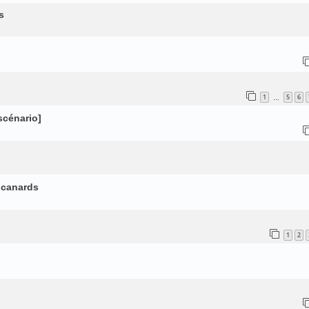
s
1
5
6
…
 scénario]
s canards
1
2