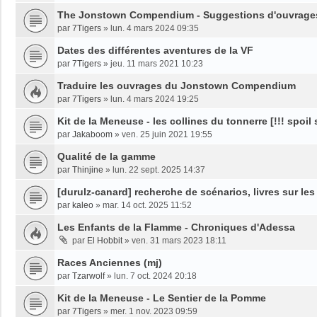
The Jonstown Compendium - Suggestions d'ouvrage
par
7Tigers
»
lun. 4 mars 2024 09:35
Dates des différentes aventures de la VF
par
7Tigers
»
jeu. 11 mars 2021 10:23
Traduire les ouvrages du Jonstown Compendium
par
7Tigers
»
lun. 4 mars 2024 19:25
Kit de la Meneuse - les collines du tonnerre [!!! spoil
par
Jakaboom
»
ven. 25 juin 2021 19:55
Qualité de la gamme
par
Thinjine
»
lun. 22 sept. 2025 14:37
[durulz-canard] recherche de scénarios, livres sur le
par
kaleo
»
mar. 14 oct. 2025 11:52
Les Enfants de la Flamme - Chroniques d'Adessa
par
El Hobbit
»
ven. 31 mars 2023 18:11
Races Anciennes (mj)
par
Tzarwolf
»
lun. 7 oct. 2024 20:18
Kit de la Meneuse - Le Sentier de la Pomme
par
7Tigers
»
mer. 1 nov. 2023 09:59