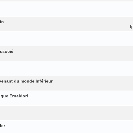
in
associé
rovenant du monde Inférieur
ique Ernaldori
ler