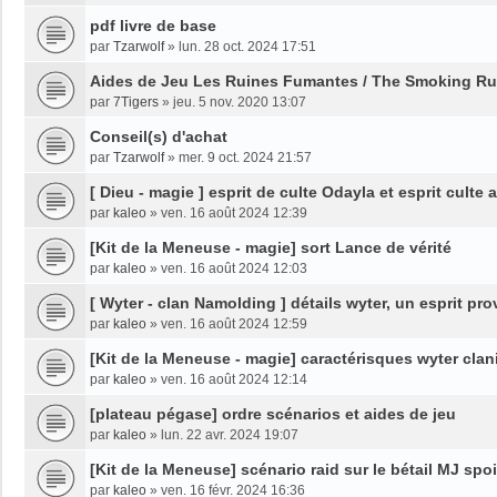
pdf livre de base
par
Tzarwolf
»
lun. 28 oct. 2024 17:51
Aides de Jeu Les Ruines Fumantes / The Smoking Ru
par
7Tigers
»
jeu. 5 nov. 2020 13:07
Conseil(s) d'achat
par
Tzarwolf
»
mer. 9 oct. 2024 21:57
[ Dieu - magie ] esprit de culte Odayla et esprit culte 
par
kaleo
»
ven. 16 août 2024 12:39
[Kit de la Meneuse - magie] sort Lance de vérité
par
kaleo
»
ven. 16 août 2024 12:03
[ Wyter - clan Namolding ] détails wyter, un esprit p
par
kaleo
»
ven. 16 août 2024 12:59
[Kit de la Meneuse - magie] caractérisques wyter clan
par
kaleo
»
ven. 16 août 2024 12:14
[plateau pégase] ordre scénarios et aides de jeu
par
kaleo
»
lun. 22 avr. 2024 19:07
[Kit de la Meneuse] scénario raid sur le bétail MJ spoi
par
kaleo
»
ven. 16 févr. 2024 16:36