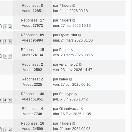
Réponses :
8
par
7Tigers
Vues :
12851
lun. 1 juin 2026 09:18
Réponses :
17
par
7Tigers
Vues :
27973
mer. 27 mai 2026 10:16
1
2
Réponses :
89
par
Dyvim_star
Vues :
95994
mar. 24 mars 2026 01:06
7
8
9
Réponses :
15
par
Papito
Vues :
24134
ven. 20 mars 2026 08:15
1
2
Réponses :
2
par
vivianne 52
Vues :
2592
ven. 23 janv. 2026 14:47
Réponses :
2
par
kaleo
Vues :
2325
ven. 17 oct. 2025 00:10
Réponses :
40
par
Philhype
Vues :
51951
jeu. 5 juin 2025 13:42
3
4
5
Réponses :
4
par
GianniVacca
Vues :
7748
dim. 16 févr. 2025 11:35
Réponses :
16
par
7Tigers
Vues :
24590
jeu. 21 nov. 2024 09:08
1
2