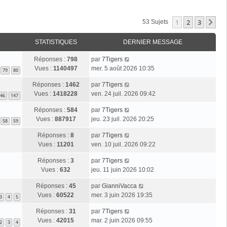
1
2
3
Su
53 Sujets
STATISTIQUES
DERNIER MESSAGE
Réponses :
798
par
7Tigers
Vues :
1140497
mer. 5 août 2026 10:35
79
80
Réponses :
1462
par
7Tigers
Vues :
1418228
ven. 24 juil. 2026 09:42
46
147
Réponses :
584
par
7Tigers
Vues :
887917
jeu. 23 juil. 2026 20:25
58
59
Réponses :
8
par
7Tigers
Vues :
11201
ven. 10 juil. 2026 09:22
Réponses :
3
par
7Tigers
Vues :
632
jeu. 11 juin 2026 10:02
Réponses :
45
par
GianniVacca
Vues :
60522
mer. 3 juin 2026 19:35
3
4
5
Réponses :
31
par
7Tigers
Vues :
42015
mar. 2 juin 2026 09:55
2
3
4