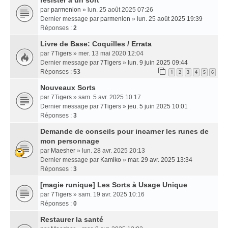
par
parmenion
» lun. 25 août 2025 07:26
Dernier message par
parmenion
»
lun. 25 août 2025 19:39
Réponses :
2
Livre de Base: Coquilles / Errata
par
7Tigers
» mer. 13 mai 2020 12:04
Dernier message par
7Tigers
»
lun. 9 juin 2025 09:44
Réponses :
53
1
2
3
4
5
6
Nouveaux Sorts
par
7Tigers
» sam. 5 avr. 2025 10:17
Dernier message par
7Tigers
»
jeu. 5 juin 2025 10:01
Réponses :
3
Demande de conseils pour incarner les runes de
mon personnage
par
Maesher
» lun. 28 avr. 2025 20:13
Dernier message par
Kamiko
»
mar. 29 avr. 2025 13:34
Réponses :
3
[magie runique] Les Sorts à Usage Unique
par
7Tigers
» sam. 19 avr. 2025 10:16
Réponses :
0
Restaurer la santé