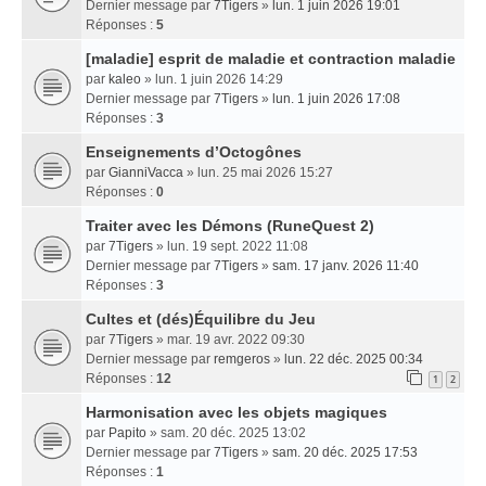
Dernier message par
7Tigers
»
lun. 1 juin 2026 19:01
Réponses :
5
[maladie] esprit de maladie et contraction maladie
par
kaleo
» lun. 1 juin 2026 14:29
Dernier message par
7Tigers
»
lun. 1 juin 2026 17:08
Réponses :
3
Enseignements dʼOctogônes
par
GianniVacca
» lun. 25 mai 2026 15:27
Réponses :
0
Traiter avec les Démons (RuneQuest 2)
par
7Tigers
» lun. 19 sept. 2022 11:08
Dernier message par
7Tigers
»
sam. 17 janv. 2026 11:40
Réponses :
3
Cultes et (dés)Équilibre du Jeu
par
7Tigers
» mar. 19 avr. 2022 09:30
Dernier message par
remgeros
»
lun. 22 déc. 2025 00:34
Réponses :
12
1
2
Harmonisation avec les objets magiques
par
Papito
» sam. 20 déc. 2025 13:02
Dernier message par
7Tigers
»
sam. 20 déc. 2025 17:53
Réponses :
1