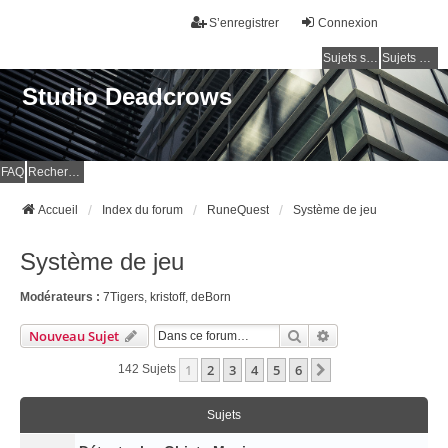
S’enregistrer
Connexion
Sujets sans réponse
Sujets actifs
Studio Deadcrows
FAQ
Rechercher
Accueil
Index du forum
RuneQuest
Système de jeu
Système de jeu
Modérateurs :
7Tigers
,
kristoff
,
deBorn
Rechercher
Recherche Avancé
Nouveau Sujet
1
2
3
4
5
6
Suivante
142 Sujets
Sujets