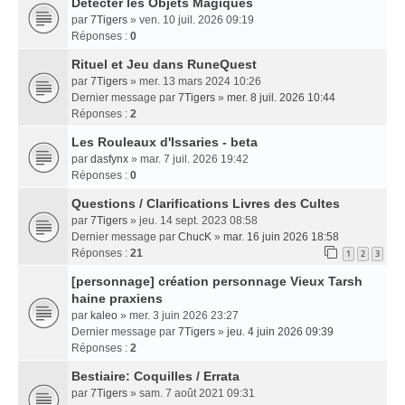
Détecter les Objets Magiques
par
7Tigers
» ven. 10 juil. 2026 09:19
Réponses :
0
Rituel et Jeu dans RuneQuest
par
7Tigers
» mer. 13 mars 2024 10:26
Dernier message par
7Tigers
»
mer. 8 juil. 2026 10:44
Réponses :
2
Les Rouleaux d'Issaries - beta
par
dasfynx
» mar. 7 juil. 2026 19:42
Réponses :
0
Questions / Clarifications Livres des Cultes
par
7Tigers
» jeu. 14 sept. 2023 08:58
Dernier message par
ChucK
»
mar. 16 juin 2026 18:58
Réponses :
21
1
2
3
[personnage] création personnage Vieux Tarsh
haine praxiens
par
kaleo
» mer. 3 juin 2026 23:27
Dernier message par
7Tigers
»
jeu. 4 juin 2026 09:39
Réponses :
2
Bestiaire: Coquilles / Errata
par
7Tigers
» sam. 7 août 2021 09:31