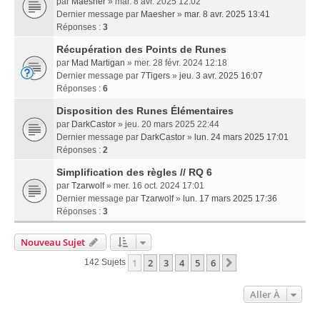
par
Maesher
» mar. 8 avr. 2025 12:02
Dernier message par
Maesher
»
mar. 8 avr. 2025 13:41
Réponses :
3
Récupération des Points de Runes
par
Mad Martigan
» mer. 28 févr. 2024 12:18
Dernier message par
7Tigers
»
jeu. 3 avr. 2025 16:07
Réponses :
6
Disposition des Runes Élémentaires
par
DarkCastor
» jeu. 20 mars 2025 22:44
Dernier message par
DarkCastor
»
lun. 24 mars 2025 17:01
Réponses :
2
Simplification des règles // RQ 6
par
Tzarwolf
» mer. 16 oct. 2024 17:01
Dernier message par
Tzarwolf
»
lun. 17 mars 2025 17:36
Réponses :
3
Nouveau Sujet
1
2
3
4
5
6
Suivante
142 Sujets
Aller À