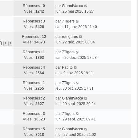
Réponses :
0
par
GianniVacca
Vues :
1242
lun. 25 mai 2026 15:27
Réponses :
3
par
7Tigers
Vues :
5426
sam. 17 janv. 2026 11:40
Réponses :
12
par
remgeros
Vues :
14873
lun. 22 déc. 2025 00:34
1
2
Réponses :
1
par
7Tigers
Vues :
1893
sam. 20 déc. 2025 17:53
Réponses :
4
par
Papito
Vues :
2564
dim. 9 nov. 2025 19:11
Réponses :
1
par
7Tigers
Vues :
2255
jeu. 30 oct. 2025 17:31
Réponses :
2
par
GianniVacca
Vues :
2627
lun. 29 sept. 2025 20:24
Réponses :
3
par
7Tigers
Vues :
10323
lun. 29 sept. 2025 09:41
Réponses :
5
par
GianniVacca
Vues :
8018
mer. 27 août 2025 21:02