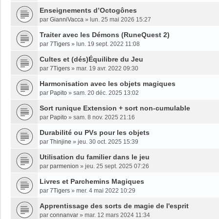
Enseignements dʼOctogônes
par
GianniVacca
»
lun. 25 mai 2026 15:27
Traiter avec les Démons (RuneQuest 2)
par
7Tigers
»
lun. 19 sept. 2022 11:08
Cultes et (dés)Équilibre du Jeu
par
7Tigers
»
mar. 19 avr. 2022 09:30
Harmonisation avec les objets magiques
par
Papito
»
sam. 20 déc. 2025 13:02
Sort runique Extension + sort non-cumulable
par
Papito
»
sam. 8 nov. 2025 21:16
Durabilité ou PVs pour les objets
par
Thinjine
»
jeu. 30 oct. 2025 15:39
Utilisation du familier dans le jeu
par
parmenion
»
jeu. 25 sept. 2025 07:26
Livres et Parchemins Magiques
par
7Tigers
»
mer. 4 mai 2022 10:29
Apprentissage des sorts de magie de l'esprit
par
connanvar
»
mar. 12 mars 2024 11:34