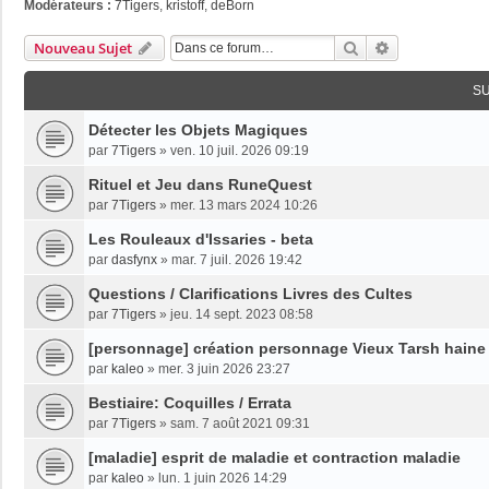
Modérateurs :
7Tigers
,
kristoff
,
deBorn
Rechercher
Recherche Av
Nouveau Sujet
S
Détecter les Objets Magiques
par
7Tigers
»
ven. 10 juil. 2026 09:19
Rituel et Jeu dans RuneQuest
par
7Tigers
»
mer. 13 mars 2024 10:26
Les Rouleaux d'Issaries - beta
par
dasfynx
»
mar. 7 juil. 2026 19:42
Questions / Clarifications Livres des Cultes
par
7Tigers
»
jeu. 14 sept. 2023 08:58
[personnage] création personnage Vieux Tarsh haine
par
kaleo
»
mer. 3 juin 2026 23:27
Bestiaire: Coquilles / Errata
par
7Tigers
»
sam. 7 août 2021 09:31
[maladie] esprit de maladie et contraction maladie
par
kaleo
»
lun. 1 juin 2026 14:29