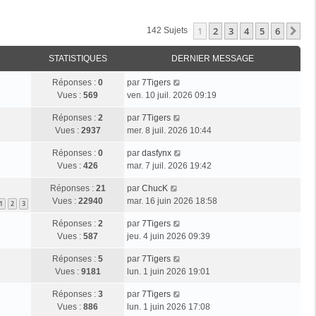
1
2
3
4
5
6
Su
142 Sujets
STATISTIQUES
DERNIER MESSAGE
Réponses :
0
par
7Tigers
Vues :
569
ven. 10 juil. 2026 09:19
Réponses :
2
par
7Tigers
Vues :
2937
mer. 8 juil. 2026 10:44
Réponses :
0
par
dasfynx
Vues :
426
mar. 7 juil. 2026 19:42
Réponses :
21
par
ChucK
Vues :
22940
mar. 16 juin 2026 18:58
1
2
3
Réponses :
2
par
7Tigers
Vues :
587
jeu. 4 juin 2026 09:39
Réponses :
5
par
7Tigers
Vues :
9181
lun. 1 juin 2026 19:01
Réponses :
3
par
7Tigers
Vues :
886
lun. 1 juin 2026 17:08