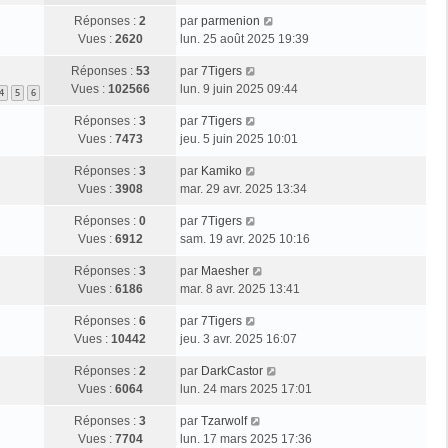
Réponses :
2
par
parmenion
Vues :
2620
lun. 25 août 2025 19:39
Réponses :
53
par
7Tigers
Vues :
102566
lun. 9 juin 2025 09:44
4
5
6
Réponses :
3
par
7Tigers
Vues :
7473
jeu. 5 juin 2025 10:01
Réponses :
3
par
Kamiko
Vues :
3908
mar. 29 avr. 2025 13:34
Réponses :
0
par
7Tigers
Vues :
6912
sam. 19 avr. 2025 10:16
Réponses :
3
par
Maesher
Vues :
6186
mar. 8 avr. 2025 13:41
Réponses :
6
par
7Tigers
Vues :
10442
jeu. 3 avr. 2025 16:07
Réponses :
2
par
DarkCastor
Vues :
6064
lun. 24 mars 2025 17:01
Réponses :
3
par
Tzarwolf
Vues :
7704
lun. 17 mars 2025 17:36