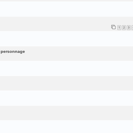
1
2
3
n personnage