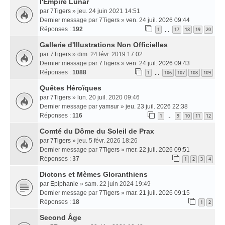
l'Empire Lunar
par
7Tigers
» jeu. 24 juin 2021 14:51
Dernier message par
7Tigers
»
ven. 24 juil. 2026 09:44
Réponses :
192
1
17
18
19
20
…
Gallerie d'Illustrations Non Officielles
par
7Tigers
» dim. 24 févr. 2019 17:02
Dernier message par
7Tigers
»
ven. 24 juil. 2026 09:43
Réponses :
1088
1
106
107
108
109
…
Quêtes Héroïques
par
7Tigers
» lun. 20 juil. 2020 09:46
Dernier message par
yamsur
»
jeu. 23 juil. 2026 22:38
Réponses :
116
1
9
10
11
12
…
Comté du Dôme du Soleil de Prax
par
7Tigers
» jeu. 5 févr. 2026 18:26
Dernier message par
7Tigers
»
mer. 22 juil. 2026 09:51
Réponses :
37
1
2
3
4
Dictons et Mèmes Gloranthiens
par
Epiphanie
» sam. 22 juin 2024 19:49
Dernier message par
7Tigers
»
mar. 21 juil. 2026 09:15
Réponses :
18
1
2
Second Âge