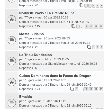
Dernier message par
7Tigers
»
ven. 10 juil. 2026 09:19
Réponses :
43
1
2
3
4
5
Nouvelle Pavis / La Grande Ruine
par
7Tigers
» mer. 20 avr. 2022 10:39
Dernier message par
7Tigers
»
lun. 6 juil. 2026 09:47
Réponses :
115
1
9
10
11
12
…
Mostali / Nains
par
7Tigers
» mer. 26 janv. 2022 09:53
Dernier message par
7Tigers
»
ven. 3 juil. 2026 10:18
Réponses :
23
1
2
3
La Tribu Dundealos
par
7Tigers
» sam. 14 oct. 2023 11:05
Dernier message par
GianniVacca
»
mer. 1 juil. 2026 20:28
Réponses :
6
Cultes Dominants dans la Passe du Dragon
par
7Tigers
» mar. 13 oct. 2020 10:15
Dernier message par
7Tigers
»
lun. 29 juin 2026 09:49
Réponses :
121
1
10
11
12
13
…
Ernalda
par
7Tigers
» lun. 13 déc. 2021 11:10
Dernier message par
7Tigers
»
lun. 22 juin 2026 09:16