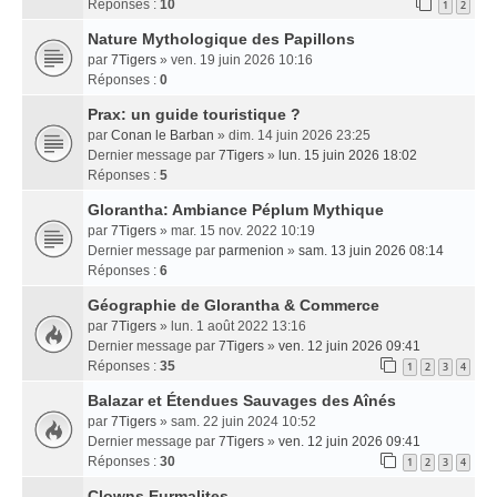
Réponses :
10
1
2
Nature Mythologique des Papillons
par
7Tigers
» ven. 19 juin 2026 10:16
Réponses :
0
Prax: un guide touristique ?
par
Conan le Barban
» dim. 14 juin 2026 23:25
Dernier message par
7Tigers
»
lun. 15 juin 2026 18:02
Réponses :
5
Glorantha: Ambiance Péplum Mythique
par
7Tigers
» mar. 15 nov. 2022 10:19
Dernier message par
parmenion
»
sam. 13 juin 2026 08:14
Réponses :
6
Géographie de Glorantha & Commerce
par
7Tigers
» lun. 1 août 2022 13:16
Dernier message par
7Tigers
»
ven. 12 juin 2026 09:41
Réponses :
35
1
2
3
4
Balazar et Étendues Sauvages des Aînés
par
7Tigers
» sam. 22 juin 2024 10:52
Dernier message par
7Tigers
»
ven. 12 juin 2026 09:41
Réponses :
30
1
2
3
4
Clowns Eurmalites