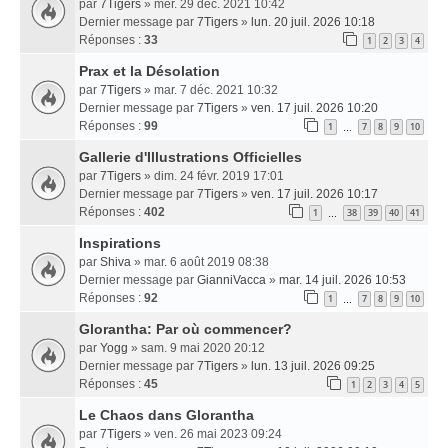
par
7Tigers
» mer. 29 déc. 2021 10:42
Dernier message par
7Tigers
»
lun. 20 juil. 2026 10:18
Réponses :
33
1
2
3
4
Prax et la Désolation
par
7Tigers
» mar. 7 déc. 2021 10:32
Dernier message par
7Tigers
»
ven. 17 juil. 2026 10:20
Réponses :
99
1
7
8
9
10
…
Gallerie d'Illustrations Officielles
par
7Tigers
» dim. 24 févr. 2019 17:01
Dernier message par
7Tigers
»
ven. 17 juil. 2026 10:17
Réponses :
402
1
38
39
40
41
…
Inspirations
par
Shiva
» mar. 6 août 2019 08:38
Dernier message par
GianniVacca
»
mar. 14 juil. 2026 10:53
Réponses :
92
1
7
8
9
10
…
Glorantha: Par où commencer?
par
Yogg
» sam. 9 mai 2020 20:12
Dernier message par
7Tigers
»
lun. 13 juil. 2026 09:25
Réponses :
45
1
2
3
4
5
Le Chaos dans Glorantha
par
7Tigers
» ven. 26 mai 2023 09:24