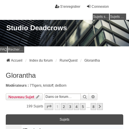
S’enregistrer
Connexion
Sujets sans réponse
Sujets actifs
Studio Deadcrows
FAQ
Rechercher
Accueil
Index du forum
RuneQuest
Glorantha
Glorantha
Modérateurs :
7Tigers
,
kristoff
,
deBorn
Rechercher
Recherche Avancé
Nouveau Sujet
Page
1
Sur
8
1
2
3
4
5
8
Suivante
199 Sujets
…
Sujets