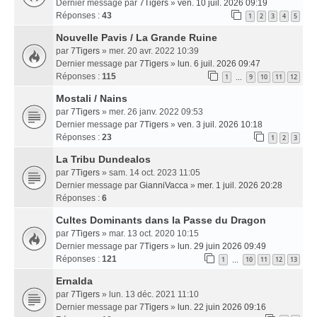
Dernier message par
7Tigers
»
ven. 10 juil. 2026 09:19
Réponses :
43
1
2
3
4
5
Nouvelle Pavis / La Grande Ruine
par
7Tigers
» mer. 20 avr. 2022 10:39
Dernier message par
7Tigers
»
lun. 6 juil. 2026 09:47
Réponses :
115
1
9
10
11
12
…
Mostali / Nains
par
7Tigers
» mer. 26 janv. 2022 09:53
Dernier message par
7Tigers
»
ven. 3 juil. 2026 10:18
Réponses :
23
1
2
3
La Tribu Dundealos
par
7Tigers
» sam. 14 oct. 2023 11:05
Dernier message par
GianniVacca
»
mer. 1 juil. 2026 20:28
Réponses :
6
Cultes Dominants dans la Passe du Dragon
par
7Tigers
» mar. 13 oct. 2020 10:15
Dernier message par
7Tigers
»
lun. 29 juin 2026 09:49
Réponses :
121
1
10
11
12
13
…
Ernalda
par
7Tigers
» lun. 13 déc. 2021 11:10
Dernier message par
7Tigers
»
lun. 22 juin 2026 09:16