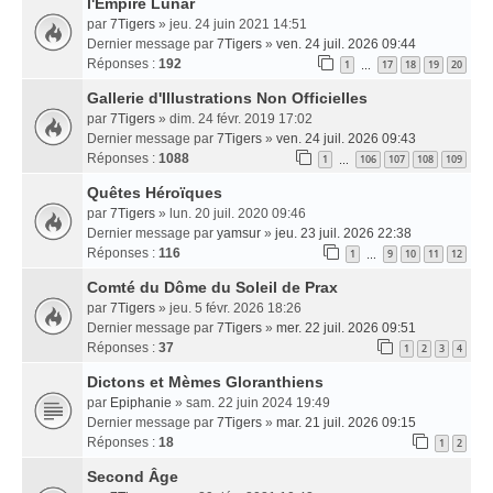
l'Empire Lunar
par
7Tigers
» jeu. 24 juin 2021 14:51
Dernier message par
7Tigers
»
ven. 24 juil. 2026 09:44
Réponses :
192
1
17
18
19
20
…
Gallerie d'Illustrations Non Officielles
par
7Tigers
» dim. 24 févr. 2019 17:02
Dernier message par
7Tigers
»
ven. 24 juil. 2026 09:43
Réponses :
1088
1
106
107
108
109
…
Quêtes Héroïques
par
7Tigers
» lun. 20 juil. 2020 09:46
Dernier message par
yamsur
»
jeu. 23 juil. 2026 22:38
Réponses :
116
1
9
10
11
12
…
Comté du Dôme du Soleil de Prax
par
7Tigers
» jeu. 5 févr. 2026 18:26
Dernier message par
7Tigers
»
mer. 22 juil. 2026 09:51
Réponses :
37
1
2
3
4
Dictons et Mèmes Gloranthiens
par
Epiphanie
» sam. 22 juin 2024 19:49
Dernier message par
7Tigers
»
mar. 21 juil. 2026 09:15
Réponses :
18
1
2
Second Âge