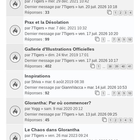
par
7Tigers
» mer. 29 déc. 2021 10:42
Dernier message par
7Tigers
»
lun. 20 juil. 2026 10:18
Réponses :
33
1
2
3
4
Prax et la Désolation
par
7Tigers
» mar. 7 déc. 2021 10:32
Dernier message par
7Tigers
»
ven. 17 juil. 2026 10:20
Réponses :
99
1
7
8
9
10
…
Gallerie d'Illustrations Officielles
par
7Tigers
» dim. 24 févr. 2019 17:01
Dernier message par
7Tigers
»
ven. 17 juil. 2026 10:17
Réponses :
402
1
38
39
40
41
…
Inspirations
par
Shiva
» mar. 6 août 2019 08:38
Dernier message par
GianniVacca
»
mar. 14 juil. 2026 10:53
Réponses :
92
1
7
8
9
10
…
Glorantha: Par où commencer?
par
Yogg
» sam. 9 mai 2020 20:12
Dernier message par
7Tigers
»
lun. 13 juil. 2026 09:25
Réponses :
45
1
2
3
4
5
Le Chaos dans Glorantha
par
7Tigers
» ven. 26 mai 2023 09:24