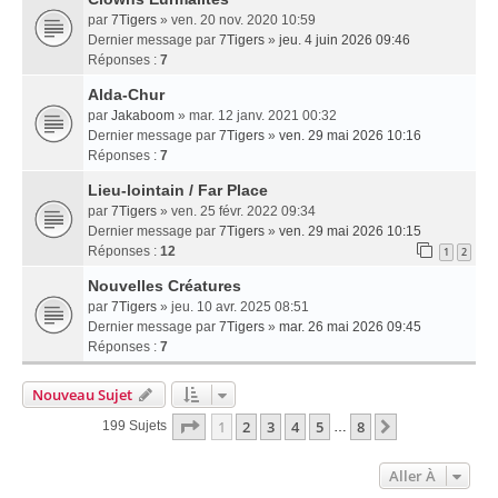
par
7Tigers
» ven. 20 nov. 2020 10:59
Dernier message par
7Tigers
»
jeu. 4 juin 2026 09:46
Réponses :
7
Alda-Chur
par
Jakaboom
» mar. 12 janv. 2021 00:32
Dernier message par
7Tigers
»
ven. 29 mai 2026 10:16
Réponses :
7
Lieu-lointain / Far Place
par
7Tigers
» ven. 25 févr. 2022 09:34
Dernier message par
7Tigers
»
ven. 29 mai 2026 10:15
Réponses :
12
1
2
Nouvelles Créatures
par
7Tigers
» jeu. 10 avr. 2025 08:51
Dernier message par
7Tigers
»
mar. 26 mai 2026 09:45
Réponses :
7
Nouveau Sujet
Page
1
Sur
8
1
2
3
4
5
8
Suivante
199 Sujets
…
Aller À