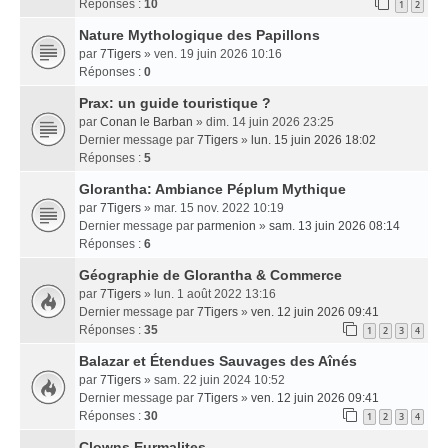
Réponses :
10
1
2
Nature Mythologique des Papillons
par
7Tigers
» ven. 19 juin 2026 10:16
Réponses :
0
Prax: un guide touristique ?
par
Conan le Barban
» dim. 14 juin 2026 23:25
Dernier message par
7Tigers
»
lun. 15 juin 2026 18:02
Réponses :
5
Glorantha: Ambiance Péplum Mythique
par
7Tigers
» mar. 15 nov. 2022 10:19
Dernier message par
parmenion
»
sam. 13 juin 2026 08:14
Réponses :
6
Géographie de Glorantha & Commerce
par
7Tigers
» lun. 1 août 2022 13:16
Dernier message par
7Tigers
»
ven. 12 juin 2026 09:41
Réponses :
35
1
2
3
4
Balazar et Étendues Sauvages des Aînés
par
7Tigers
» sam. 22 juin 2024 10:52
Dernier message par
7Tigers
»
ven. 12 juin 2026 09:41
Réponses :
30
1
2
3
4
Clowns Eurmalites