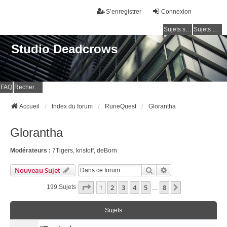
S’enregistrer
Connexion
Sujets sans réponse
Sujets actifs
Studio Deadcrows
FAQ
Rechercher
Accueil
Index du forum
RuneQuest
Glorantha
Glorantha
Modérateurs :
7Tigers
,
kristoff
,
deBorn
Rechercher
Recherche Avancé
Nouveau Sujet
Page
1
Sur
8
1
2
3
4
5
8
Suivante
199 Sujets
…
Sujets