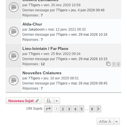
par
7Tigers
» ven. 20 nov. 2020 10:59
Dernier message par
7Tigers
»
jeu. 4 juin 2026 09:46
Réponses :
7
Alda-Chur
par
Jakaboom
» mar. 12 janv. 2021 00:32
Dernier message par
7Tigers
»
ven. 29 mai 2026 10:16
Réponses :
7
Lieu-lointain / Far Place
par
7Tigers
» ven. 25 févr. 2022 09:34
Dernier message par
7Tigers
»
ven. 29 mai 2026 10:15
Réponses :
12
1
2
Nouvelles Créatures
par
7Tigers
» jeu. 10 avr. 2025 08:51
Dernier message par
7Tigers
»
mar. 26 mai 2026 09:45
Réponses :
7
Nouveau Sujet
Page
1
Sur
8
1
2
3
4
5
8
Suivante
199 Sujets
…
Aller À