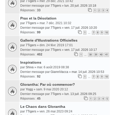
par
7Tigers
» mer. 29 déc. 2021 10:42
Dernier message par
7Tigers
»
lun. 20 juil. 2026 10:18
Réponses :
33
1
2
3
4
Prax et la Désolation
par
7Tigers
» mar. 7 déc. 2021 10:32
Dernier message par
7Tigers
»
ven. 17 juil. 2026 10:20
Réponses :
99
1
7
8
9
10
…
Gallerie d'Illustrations Officielles
par
7Tigers
» dim. 24 févr. 2019 17:01
Dernier message par
7Tigers
»
ven. 17 juil. 2026 10:17
Réponses :
402
1
38
39
40
41
…
Inspirations
par
Shiva
» mar. 6 août 2019 08:38
Dernier message par
GianniVacca
»
mar. 14 juil. 2026 10:53
Réponses :
92
1
7
8
9
10
…
Glorantha: Par où commencer?
par
Yogg
» sam. 9 mai 2020 20:12
Dernier message par
7Tigers
»
lun. 13 juil. 2026 09:25
Réponses :
45
1
2
3
4
5
Le Chaos dans Glorantha
par
7Tigers
» ven. 26 mai 2023 09:24