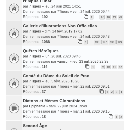
l'Empire Lunar
par
7Tigers
» jeu. 24 juin 2021 14:51
Dernier message par
7Tigers
»
ven. 24 juil. 2026 09:44
Réponses :
192
1
17
18
19
20
…
Gallerie d'Illustrations Non Officielles
par
7Tigers
» dim. 24 févr. 2019 17:02
Dernier message par
7Tigers
»
ven. 24 juil. 2026 09:43
Réponses :
1088
1
106
107
108
109
…
Quêtes Héroïques
par
7Tigers
» lun. 20 juil. 2020 09:46
Dernier message par
yamsur
»
jeu. 23 juil. 2026 22:38
Réponses :
116
1
9
10
11
12
…
Comté du Dôme du Soleil de Prax
par
7Tigers
» jeu. 5 févr. 2026 18:26
Dernier message par
7Tigers
»
mer. 22 juil. 2026 09:51
Réponses :
37
1
2
3
4
Dictons et Mèmes Gloranthiens
par
Epiphanie
» sam. 22 juin 2024 19:49
Dernier message par
7Tigers
»
mar. 21 juil. 2026 09:15
Réponses :
18
1
2
Second Âge