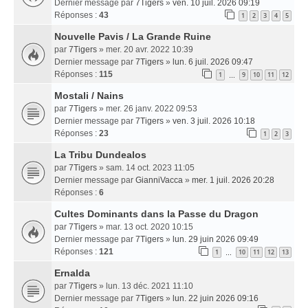
Dernier message par
7Tigers
»
ven. 10 juil. 2026 09:19
Réponses :
43
1
2
3
4
5
Nouvelle Pavis / La Grande Ruine
par
7Tigers
» mer. 20 avr. 2022 10:39
Dernier message par
7Tigers
»
lun. 6 juil. 2026 09:47
Réponses :
115
1
9
10
11
12
…
Mostali / Nains
par
7Tigers
» mer. 26 janv. 2022 09:53
Dernier message par
7Tigers
»
ven. 3 juil. 2026 10:18
Réponses :
23
1
2
3
La Tribu Dundealos
par
7Tigers
» sam. 14 oct. 2023 11:05
Dernier message par
GianniVacca
»
mer. 1 juil. 2026 20:28
Réponses :
6
Cultes Dominants dans la Passe du Dragon
par
7Tigers
» mar. 13 oct. 2020 10:15
Dernier message par
7Tigers
»
lun. 29 juin 2026 09:49
Réponses :
121
1
10
11
12
13
…
Ernalda
par
7Tigers
» lun. 13 déc. 2021 11:10
Dernier message par
7Tigers
»
lun. 22 juin 2026 09:16