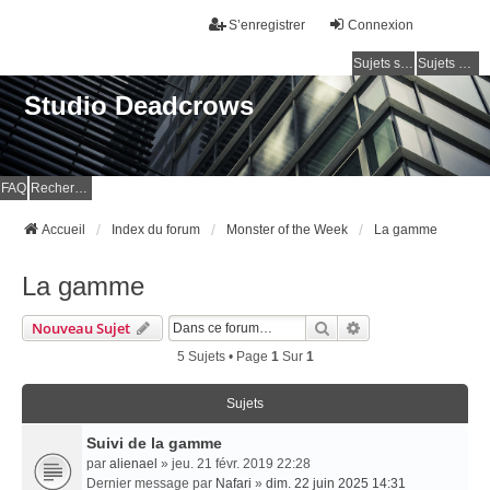
S’enregistrer
Connexion
Sujets sans réponse
Sujets actifs
Studio Deadcrows
FAQ
Rechercher
Accueil
Index du forum
Monster of the Week
La gamme
La gamme
Rechercher
Recherche Avancé
Nouveau Sujet
5 Sujets • Page
1
Sur
1
Sujets
Suivi de la gamme
par
alienael
» jeu. 21 févr. 2019 22:28
Dernier message par
Nafari
»
dim. 22 juin 2025 14:31