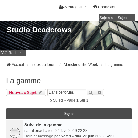
S’enregistrer
Connexion
Sujets sans réponse
Sujets actifs
Studio Deadcrows
FAQ
Rechercher
Accueil
Index du forum
Monster of the Week
La gamme
La gamme
Rechercher
Recherche Avancé
Nouveau Sujet
5 Sujets • Page
1
Sur
1
Sujets
Suivi de la gamme
par
alienael
» jeu. 21 févr. 2019 22:28
Dernier message par
Nafari
»
dim. 22 juin 2025 14:31