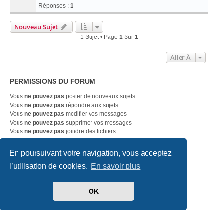
Réponses :
1
Nouveau Sujet
1 Sujet • Page
1
Sur
1
Aller À
PERMISSIONS DU FORUM
Vous
ne pouvez pas
poster de nouveaux sujets
Vous
ne pouvez pas
répondre aux sujets
Vous
ne pouvez pas
modifier vos messages
Vous
ne pouvez pas
supprimer vos messages
Vous
ne pouvez pas
joindre des fichiers
En poursuivant votre navigation, vous acceptez
Accueil
Index du forum
Nous contacter
l’utilisation de cookies.
En savoir plus
Développé par
phpBB
® Forum Software © phpBB Limited
Traduit par
phpBB-fr.com
OK
Style
we_universal
created by INVENTEA & v12mike
Confidentialité
|
Conditions