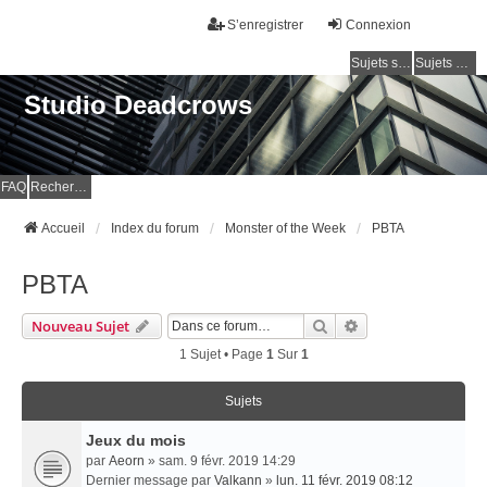
S’enregistrer
Connexion
Sujets sans réponse
Sujets actifs
Studio Deadcrows
FAQ
Rechercher
Accueil
Index du forum
Monster of the Week
PBTA
PBTA
Rechercher
Recherche Avancé
Nouveau Sujet
1 Sujet • Page
1
Sur
1
Sujets
Jeux du mois
par
Aeorn
» sam. 9 févr. 2019 14:29
Dernier message par
Valkann
»
lun. 11 févr. 2019 08:12