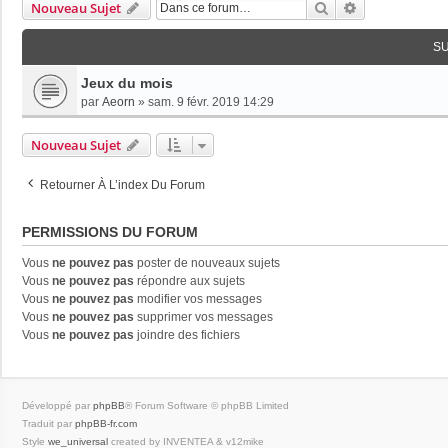
Rechercher
Recherche Av
Nouveau Sujet
S
Jeux du mois
par
Aeorn
»
sam. 9 févr. 2019 14:29
Nouveau Sujet
Retourner À L’index Du Forum
PERMISSIONS DU FORUM
Vous
ne pouvez pas
poster de nouveaux sujets
Vous
ne pouvez pas
répondre aux sujets
Vous
ne pouvez pas
modifier vos messages
Vous
ne pouvez pas
supprimer vos messages
Vous
ne pouvez pas
joindre des fichiers
Développé par
phpBB
® Forum Software © phpBB Limited
Traduit par
phpBB-fr.com
Style
we_universal
created by INVENTEA & v12mike