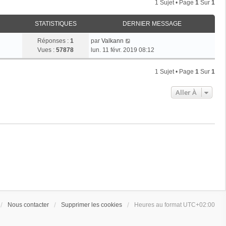
1 Sujet • Page
1
Sur
1
STATISTIQUES
DERNIER MESSAGE
Réponses :
1
par
Valkann
Vues :
57878
lun. 11 févr. 2019 08:12
1 Sujet • Page
1
Sur
1
Aller À
Nous contacter
Supprimer les cookies
Heures au format
UTC+02:00