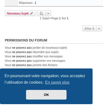
Réponses :
1
Nouveau Sujet
1 Sujet • Page
1
Sur
1
Aller À
PERMISSIONS DU FORUM
Vous
ne pouvez pas
poster de nouveaux sujets
Vous
ne pouvez pas
répondre aux sujets
Vous
ne pouvez pas
modifier vos messages
Vous
ne pouvez pas
supprimer vos messages
Vous
ne pouvez pas
joindre des fichiers
En poursuivant votre navigation, vous acceptez
Accueil
Index du forum
Nous contacter
l’utilisation de cookies.
En savoir plus
Développé par
phpBB
® Forum Software © phpBB Limited
Traduit par
phpBB-fr.com
OK
Style
we_universal
created by INVENTEA & v12mike
Confidentialité
|
Conditions