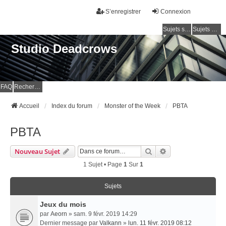
S’enregistrer
Connexion
Sujets sans réponse
Sujets actifs
Studio Deadcrows
FAQ
Rechercher
Accueil
Index du forum
Monster of the Week
PBTA
PBTA
Rechercher
Recherche Avancé
Nouveau Sujet
1 Sujet • Page
1
Sur
1
Sujets
Jeux du mois
par
Aeorn
» sam. 9 févr. 2019 14:29
Dernier message par
Valkann
»
lun. 11 févr. 2019 08:12