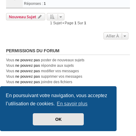
Réponses :
1
Nouveau Sujet
1 Sujet • Page
1
Sur
1
Aller À
PERMISSIONS DU FORUM
Vous
ne pouvez pas
poster de nouveaux sujets
Vous
ne pouvez pas
répondre aux sujets
Vous
ne pouvez pas
modifier vos messages
Vous
ne pouvez pas
supprimer vos messages
Vous
ne pouvez pas
joindre des fichiers
En poursuivant votre navigation, vous acceptez
Accueil
Index du forum
Nous contacter
l’utilisation de cookies.
En savoir plus
Développé par
phpBB
® Forum Software © phpBB Limited
Traduit par
phpBB-fr.com
OK
Style
we_universal
created by INVENTEA & v12mike
Confidentialité
|
Conditions