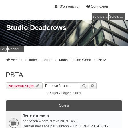
S’enregistrer
Connexion
Sujets sans réponse
Sujets actifs
Studio Deadcrows
FAQ
Rechercher
Accueil
Index du forum
Monster of the Week
PBTA
PBTA
Rechercher
Recherche Avancé
Nouveau Sujet
1 Sujet • Page
1
Sur
1
Sujets
Jeux du mois
par
Aeorn
» sam. 9 févr. 2019 14:29
Dernier message par
Valkann
»
lun. 11 févr. 2019 08:12