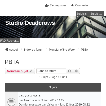
S’enregistrer
Connexion
Sujets sans réponse
Sujets actifs
Studio Deadcrows
FAQ
Rechercher
Accueil
Index du forum
Monster of the Week
PBTA
PBTA
Rechercher
Recherche Avancé
Nouveau Sujet
1 Sujet • Page
1
Sur
1
Sujets
Jeux du mois
par
Aeorn
» sam. 9 févr. 2019 14:29
Dernier message par
Valkann
»
lun. 11 févr. 2019 08:12