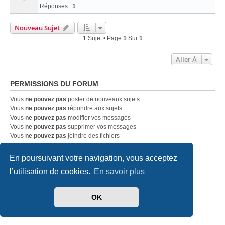
Réponses :
1
Nouveau Sujet
1 Sujet • Page
1
Sur
1
Aller À
PERMISSIONS DU FORUM
Vous
ne pouvez pas
poster de nouveaux sujets
Vous
ne pouvez pas
répondre aux sujets
Vous
ne pouvez pas
modifier vos messages
Vous
ne pouvez pas
supprimer vos messages
Vous
ne pouvez pas
joindre des fichiers
En poursuivant votre navigation, vous acceptez
Accueil
Index du forum
Nous contacter
l’utilisation de cookies.
En savoir plus
Développé par
phpBB
® Forum Software © phpBB Limited
Traduit par
phpBB-fr.com
OK
Style
we_universal
created by INVENTEA & v12mike
Confidentialité
|
Conditions