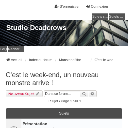
S’enregistrer
Connexion
Sujets sans réponse
Sujets actifs
Studio Deadcrows
FAQ
Rechercher
Accueil
Index du forum
Monster of the Week
C'est le week-end, un nouveau monstre arrive !
C'est le week-end, un nouveau
monstre arrive !
Rechercher
Recherche Avancé
Nouveau Sujet
1 Sujet • Page
1
Sur
1
Sujets
Présentation