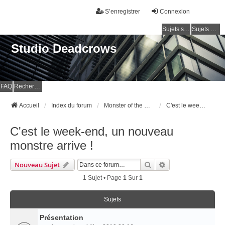
S’enregistrer
Connexion
Sujets sans réponse
Sujets actifs
Studio Deadcrows
FAQ
Rechercher
Accueil
Index du forum
Monster of the Week
C'est le week-end, un nouveau monstre arrive !
C'est le week-end, un nouveau
monstre arrive !
Rechercher
Recherche Avancé
Nouveau Sujet
1 Sujet • Page
1
Sur
1
Sujets
Présentation