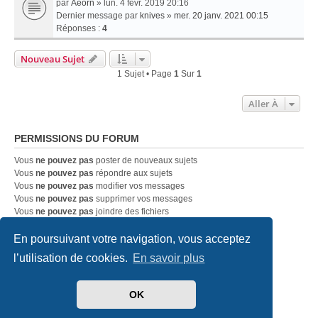
par
Aeorn
» lun. 4 févr. 2019 20:16
Dernier message par
knives
»
mer. 20 janv. 2021 00:15
Réponses :
4
Nouveau Sujet
1 Sujet • Page
1
Sur
1
Aller À
PERMISSIONS DU FORUM
Vous
ne pouvez pas
poster de nouveaux sujets
Vous
ne pouvez pas
répondre aux sujets
Vous
ne pouvez pas
modifier vos messages
Vous
ne pouvez pas
supprimer vos messages
Vous
ne pouvez pas
joindre des fichiers
En poursuivant votre navigation, vous acceptez
Accueil
Index du forum
Nous contacter
l’utilisation de cookies.
En savoir plus
Développé par
phpBB
® Forum Software © phpBB Limited
OK
Traduit par
phpBB-fr.com
Style
we_universal
created by INVENTEA & v12mike