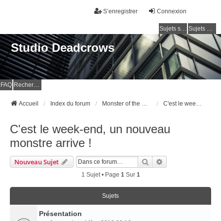
S’enregistrer
Connexion
Sujets sans réponse
Sujets actifs
Studio Deadcrows
FAQ
Rechercher
Accueil
Index du forum
Monster of the Week
C'est le week-end, un nouveau monstre arrive !
C'est le week-end, un nouveau
monstre arrive !
Rechercher
Recherche Avancé
Nouveau Sujet
1 Sujet • Page
1
Sur
1
Sujets
Présentation