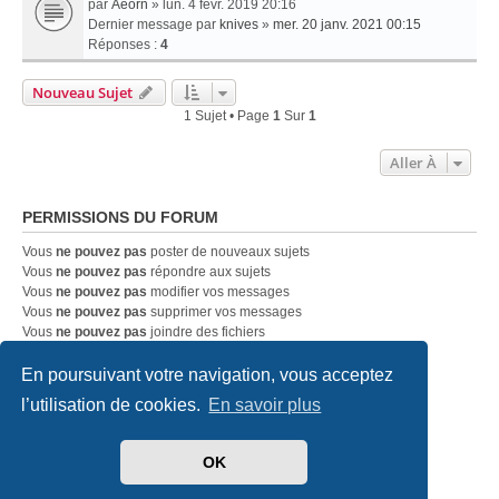
par
Aeorn
» lun. 4 févr. 2019 20:16
Dernier message par
knives
»
mer. 20 janv. 2021 00:15
Réponses :
4
Nouveau Sujet
1 Sujet • Page
1
Sur
1
Aller À
PERMISSIONS DU FORUM
Vous
ne pouvez pas
poster de nouveaux sujets
Vous
ne pouvez pas
répondre aux sujets
Vous
ne pouvez pas
modifier vos messages
Vous
ne pouvez pas
supprimer vos messages
Vous
ne pouvez pas
joindre des fichiers
En poursuivant votre navigation, vous acceptez
Accueil
Index du forum
Nous contacter
l’utilisation de cookies.
En savoir plus
Développé par
phpBB
® Forum Software © phpBB Limited
OK
Traduit par
phpBB-fr.com
Style
we_universal
created by INVENTEA & v12mike