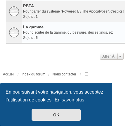
PBTA
Pour parler du système "Powered By The Apocalypse", c'est ici !
Sujets :
1
La gamme
Pour discuter de la gamme, du bestiaire, des settings, etc.
Sujets :
5
Aller À
Accueil
Index du forum
Nous contacter
Développé par
phpBB
® Forum Software © phpBB Limited
Traduit par
phpBB-fr.com
En poursuivant votre navigation, vous acceptez
Style
we_universal
created by INVENTEA & v12mike
l’utilisation de cookies.
En savoir plus
Confidentialité
|
Conditions
OK