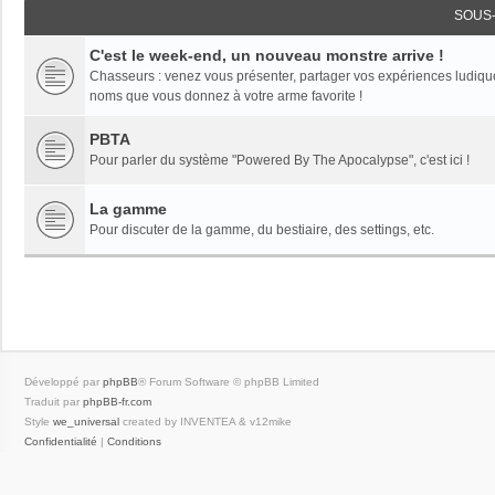
SOUS
C'est le week-end, un nouveau monstre arrive !
Chasseurs : venez vous présenter, partager vos expériences ludiques,
noms que vous donnez à votre arme favorite !
PBTA
Pour parler du système "Powered By The Apocalypse", c'est ici !
La gamme
Pour discuter de la gamme, du bestiaire, des settings, etc.
Développé par
phpBB
® Forum Software © phpBB Limited
Traduit par
phpBB-fr.com
Style
we_universal
created by INVENTEA & v12mike
Confidentialité
|
Conditions