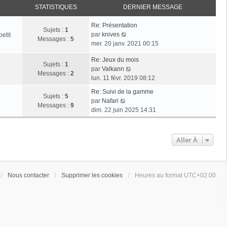
STATISTIQUES
DERNIER MESSAGE
Re: Présentation
Sujets :
1
V
par
knives
etit
Messages :
5
o
mer. 20 janv. 2021 00:15
i
Re: Jeux du mois
r
Sujets :
1
V
par
Valkann
l
Messages :
2
o
lun. 11 févr. 2019 08:12
e
i
d
Re: Suivi de la gamme
r
Sujets :
5
e
V
par
Nafari
l
Messages :
9
r
o
dim. 22 juin 2025 14:31
e
n
i
d
i
r
e
e
l
Aller À
r
r
e
n
m
d
i
e
e
e
s
r
Nous contacter
Supprimer les cookies
Heures au format
UTC+02:00
r
s
n
m
a
i
e
g
e
s
e
r
s
m
a