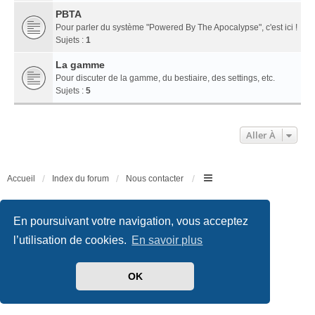
PBTA
Pour parler du système "Powered By The Apocalypse", c'est ici !
Sujets :
1
La gamme
Pour discuter de la gamme, du bestiaire, des settings, etc.
Sujets :
5
Aller À
Accueil
Index du forum
Nous contacter
Développé par
phpBB
® Forum Software © phpBB Limited
Traduit par
phpBB-fr.com
En poursuivant votre navigation, vous acceptez
Style
we_universal
created by INVENTEA & v12mike
l’utilisation de cookies.
En savoir plus
Confidentialité
|
Conditions
OK