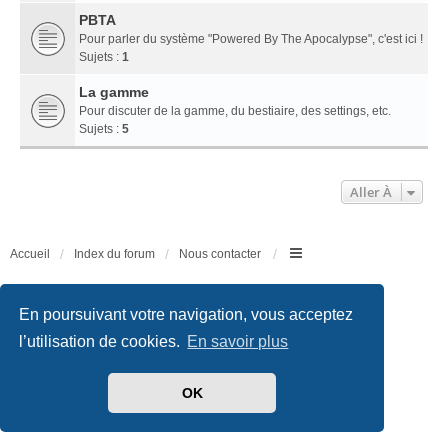
PBTA
Pour parler du système "Powered By The Apocalypse", c'est ici !
Sujets :
1
La gamme
Pour discuter de la gamme, du bestiaire, des settings, etc.
Sujets :
5
Aller À
Accueil
Index du forum
Nous contacter
Développé par
phpBB
® Forum Software © phpBB Limited
Traduit par
phpBB-fr.com
En poursuivant votre navigation, vous acceptez
Style
we_universal
created by INVENTEA & v12mike
l’utilisation de cookies.
En savoir plus
Confidentialité
|
Conditions
OK