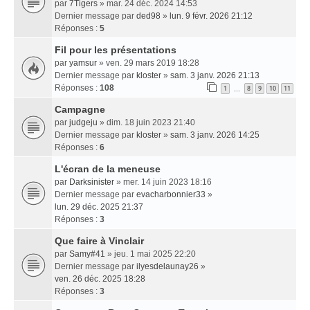
par
7Tigers
» mar. 24 déc. 2024 14:53
Dernier message par
ded98
»
lun. 9 févr. 2026 21:12
Réponses :
5
Fil pour les présentations
par
yamsur
» ven. 29 mars 2019 18:28
Dernier message par
kloster
»
sam. 3 janv. 2026 21:13
Réponses :
108
1
8
9
10
11
…
Campagne
par
judgeju
» dim. 18 juin 2023 21:40
Dernier message par
kloster
»
sam. 3 janv. 2026 14:25
Réponses :
6
L'écran de la meneuse
par
Darksinister
» mer. 14 juin 2023 18:16
Dernier message par
evacharbonnier33
»
lun. 29 déc. 2025 21:37
Réponses :
3
Que faire à Vinclair
par
Samy#41
» jeu. 1 mai 2025 22:20
Dernier message par
ilyesdelaunay26
»
ven. 26 déc. 2025 18:28
Réponses :
3