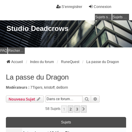
S’enregistrer
Connexion
Sujets sans réponse
Sujets actifs
Studio Deadcrows
FAQ
Rechercher
Accueil
Index du forum
RuneQuest
La passe du Dragon
La passe du Dragon
Modérateurs :
7Tigers
,
kristoff
,
deBorn
Rechercher
Recherche Avancé
Nouveau Sujet
1
2
3
Suivante
58 Sujets
Sujets