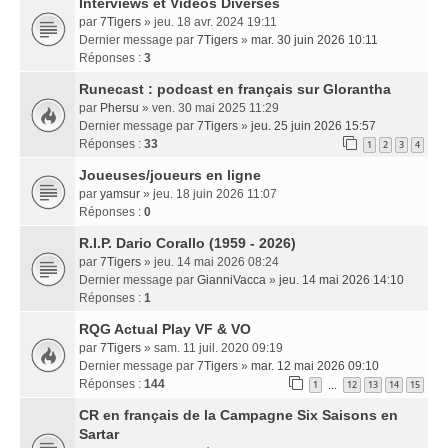
Interviews et Vidéos Diverses
par
7Tigers
» jeu. 18 avr. 2024 19:11
Dernier message par
7Tigers
»
mar. 30 juin 2026 10:11
Réponses :
3
Runecast : podcast en français sur Glorantha
par
Phersu
» ven. 30 mai 2025 11:29
Dernier message par
7Tigers
»
jeu. 25 juin 2026 15:57
Réponses :
33
1
2
3
4
Joueuses/joueurs en ligne
par
yamsur
» jeu. 18 juin 2026 11:07
Réponses :
0
R.I.P. Dario Corallo (1959 - 2026)
par
7Tigers
» jeu. 14 mai 2026 08:24
Dernier message par
GianniVacca
»
jeu. 14 mai 2026 14:10
Réponses :
1
RQG Actual Play VF & VO
par
7Tigers
» sam. 11 juil. 2020 09:19
Dernier message par
7Tigers
»
mar. 12 mai 2026 09:10
Réponses :
144
1
12
13
14
15
…
CR en français de la Campagne Six Saisons en
Sartar