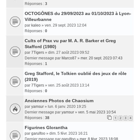
Réponses :
3
OCTOGÔNES du 29/09/2023 au 01/10/2023 à Lyon-
Villeurbanne
par
kaleo
» ven. 29 sept. 2023 12:04
Réponses :
0
Cults of Prax vu par M. A. R. Barker et Greg
Stafford (1980)
par
7Tigers
» dim. 27 août 2023 09:52
Dernier message par
Marco87
»
mer. 20 sept. 2023 07:43
Réponses :
1
Greg Stafford, le Tolkien oublié des jeux de rôle
(2019)
par
7Tigers
» ven. 25 août 2023 13:14
Réponses :
0
Anciennes Photos de Chaosium
par
yamsur
» lun. 6 janv. 2020 19:25
Dernier message par
yamsur
»
ven. 5 mai 2023 10:54
Réponses :
38
1
2
3
4
Figurines Glorantha
par
garulfoo
» dim. 5 févr. 2023 16:21
Dernier message par
garulfoo
»
mer. 8 févr. 2023 18:08