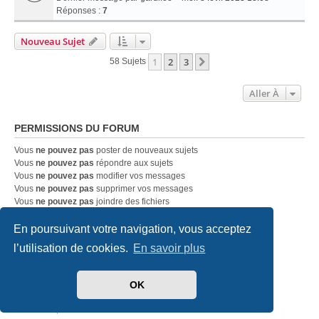
Réponses :
7
Nouveau Sujet
1
2
3
Suivante
58 Sujets
Aller À
PERMISSIONS DU FORUM
Vous
ne pouvez pas
poster de nouveaux sujets
Vous
ne pouvez pas
répondre aux sujets
Vous
ne pouvez pas
modifier vos messages
Vous
ne pouvez pas
supprimer vos messages
Vous
ne pouvez pas
joindre des fichiers
En poursuivant votre navigation, vous acceptez
Accueil
Index du forum
Nous contacter
l’utilisation de cookies.
En savoir plus
Développé par
phpBB
® Forum Software © phpBB Limited
OK
Traduit par
phpBB-fr.com
Style
we_universal
created by INVENTEA & v12mike
Confidentialité
|
Conditions