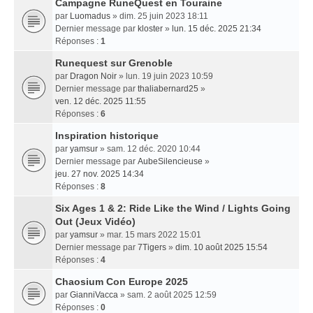
Campagne RuneQuest en Touraine
par
Luomadus
» dim. 25 juin 2023 18:11
Dernier message par
kloster
»
lun. 15 déc. 2025 21:34
Réponses :
1
Runequest sur Grenoble
par
Dragon Noir
» lun. 19 juin 2023 10:59
Dernier message par
thaliabernard25
»
ven. 12 déc. 2025 11:55
Réponses :
6
Inspiration historique
par
yamsur
» sam. 12 déc. 2020 10:44
Dernier message par
AubeSilencieuse
»
jeu. 27 nov. 2025 14:34
Réponses :
8
Six Ages 1 & 2: Ride Like the Wind / Lights Going
Out (Jeux Vidéo)
par
yamsur
» mar. 15 mars 2022 15:01
Dernier message par
7Tigers
»
dim. 10 août 2025 15:54
Réponses :
4
Chaosium Con Europe 2025
par
GianniVacca
» sam. 2 août 2025 12:59
Réponses :
0