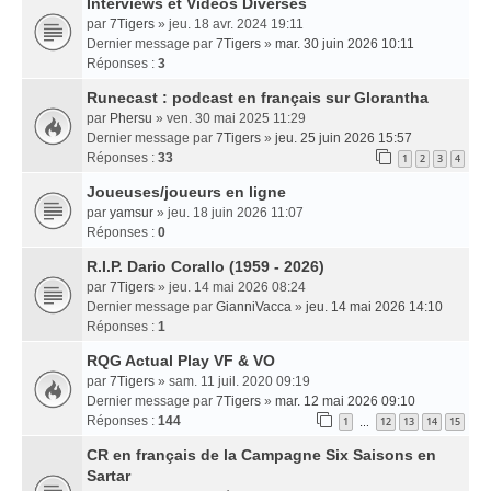
Interviews et Vidéos Diverses
par
7Tigers
» jeu. 18 avr. 2024 19:11
Dernier message par
7Tigers
»
mar. 30 juin 2026 10:11
Réponses :
3
Runecast : podcast en français sur Glorantha
par
Phersu
» ven. 30 mai 2025 11:29
Dernier message par
7Tigers
»
jeu. 25 juin 2026 15:57
Réponses :
33
1
2
3
4
Joueuses/joueurs en ligne
par
yamsur
» jeu. 18 juin 2026 11:07
Réponses :
0
R.I.P. Dario Corallo (1959 - 2026)
par
7Tigers
» jeu. 14 mai 2026 08:24
Dernier message par
GianniVacca
»
jeu. 14 mai 2026 14:10
Réponses :
1
RQG Actual Play VF & VO
par
7Tigers
» sam. 11 juil. 2020 09:19
Dernier message par
7Tigers
»
mar. 12 mai 2026 09:10
Réponses :
144
1
12
13
14
15
…
CR en français de la Campagne Six Saisons en
Sartar