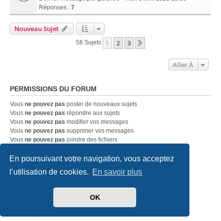
Réponses :
7
Nouveau Sujet
1
2
3
Suivante
58 Sujets
Aller À
PERMISSIONS DU FORUM
Vous
ne pouvez pas
poster de nouveaux sujets
Vous
ne pouvez pas
répondre aux sujets
Vous
ne pouvez pas
modifier vos messages
Vous
ne pouvez pas
supprimer vos messages
Vous
ne pouvez pas
joindre des fichiers
En poursuivant votre navigation, vous acceptez
Accueil
Index du forum
Nous contacter
l’utilisation de cookies.
En savoir plus
Développé par
phpBB
® Forum Software © phpBB Limited
OK
Traduit par
phpBB-fr.com
Style
we_universal
created by INVENTEA & v12mike
Confidentialité
|
Conditions