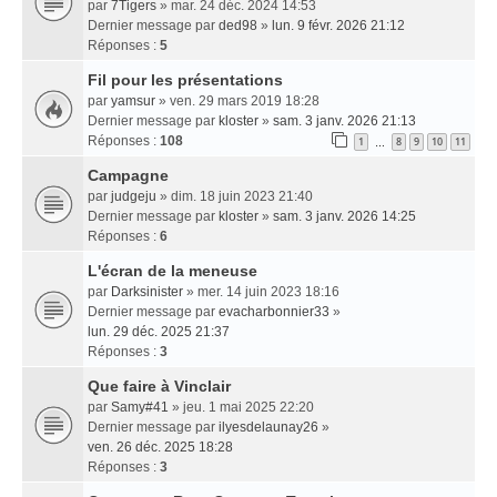
par
7Tigers
» mar. 24 déc. 2024 14:53
Dernier message par
ded98
»
lun. 9 févr. 2026 21:12
Réponses :
5
Fil pour les présentations
par
yamsur
» ven. 29 mars 2019 18:28
Dernier message par
kloster
»
sam. 3 janv. 2026 21:13
Réponses :
108
1
8
9
10
11
…
Campagne
par
judgeju
» dim. 18 juin 2023 21:40
Dernier message par
kloster
»
sam. 3 janv. 2026 14:25
Réponses :
6
L'écran de la meneuse
par
Darksinister
» mer. 14 juin 2023 18:16
Dernier message par
evacharbonnier33
»
lun. 29 déc. 2025 21:37
Réponses :
3
Que faire à Vinclair
par
Samy#41
» jeu. 1 mai 2025 22:20
Dernier message par
ilyesdelaunay26
»
ven. 26 déc. 2025 18:28
Réponses :
3