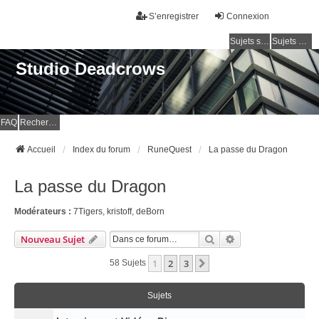
S’enregistrer
Connexion
Sujets sans réponse
Sujets actifs
Studio Deadcrows
FAQ
Rechercher
Accueil
Index du forum
RuneQuest
La passe du Dragon
La passe du Dragon
Modérateurs :
7Tigers
,
kristoff
,
deBorn
Rechercher
Recherche Avancé
Nouveau Sujet
1
2
3
Suivante
58 Sujets
Sujets