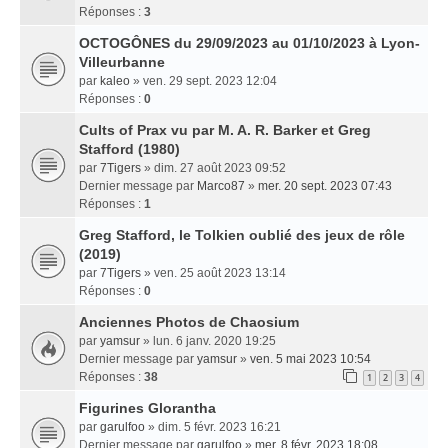
Réponses :
3
OCTOGÔNES du 29/09/2023 au 01/10/2023 à Lyon-
Villeurbanne
par
kaleo
» ven. 29 sept. 2023 12:04
Réponses :
0
Cults of Prax vu par M. A. R. Barker et Greg
Stafford (1980)
par
7Tigers
» dim. 27 août 2023 09:52
Dernier message par
Marco87
»
mer. 20 sept. 2023 07:43
Réponses :
1
Greg Stafford, le Tolkien oublié des jeux de rôle
(2019)
par
7Tigers
» ven. 25 août 2023 13:14
Réponses :
0
Anciennes Photos de Chaosium
par
yamsur
» lun. 6 janv. 2020 19:25
Dernier message par
yamsur
»
ven. 5 mai 2023 10:54
Réponses :
38
1
2
3
4
Figurines Glorantha
par
garulfoo
» dim. 5 févr. 2023 16:21
Dernier message par
garulfoo
»
mer. 8 févr. 2023 18:08