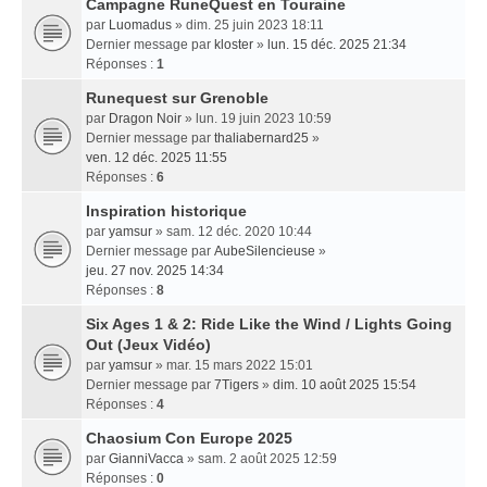
Campagne RuneQuest en Touraine
par
Luomadus
» dim. 25 juin 2023 18:11
Dernier message par
kloster
»
lun. 15 déc. 2025 21:34
Réponses :
1
Runequest sur Grenoble
par
Dragon Noir
» lun. 19 juin 2023 10:59
Dernier message par
thaliabernard25
»
ven. 12 déc. 2025 11:55
Réponses :
6
Inspiration historique
par
yamsur
» sam. 12 déc. 2020 10:44
Dernier message par
AubeSilencieuse
»
jeu. 27 nov. 2025 14:34
Réponses :
8
Six Ages 1 & 2: Ride Like the Wind / Lights Going
Out (Jeux Vidéo)
par
yamsur
» mar. 15 mars 2022 15:01
Dernier message par
7Tigers
»
dim. 10 août 2025 15:54
Réponses :
4
Chaosium Con Europe 2025
par
GianniVacca
» sam. 2 août 2025 12:59
Réponses :
0