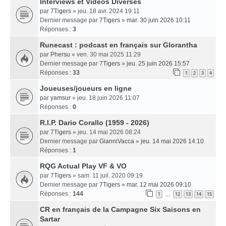
Interviews et Vidéos Diverses
par
7Tigers
» jeu. 18 avr. 2024 19:11
Dernier message par
7Tigers
»
mar. 30 juin 2026 10:11
Réponses :
3
Runecast : podcast en français sur Glorantha
par
Phersu
» ven. 30 mai 2025 11:29
Dernier message par
7Tigers
»
jeu. 25 juin 2026 15:57
Réponses :
33
1
2
3
4
Joueuses/joueurs en ligne
par
yamsur
» jeu. 18 juin 2026 11:07
Réponses :
0
R.I.P. Dario Corallo (1959 - 2026)
par
7Tigers
» jeu. 14 mai 2026 08:24
Dernier message par
GianniVacca
»
jeu. 14 mai 2026 14:10
Réponses :
1
RQG Actual Play VF & VO
par
7Tigers
» sam. 11 juil. 2020 09:19
Dernier message par
7Tigers
»
mar. 12 mai 2026 09:10
Réponses :
144
1
12
13
14
15
…
CR en français de la Campagne Six Saisons en
Sartar