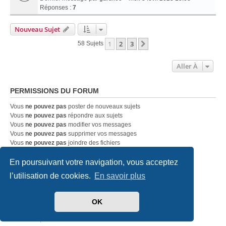
Réponses :
7
Nouveau Sujet
1
2
3
Suivante
58 Sujets
Aller À
PERMISSIONS DU FORUM
Vous
ne pouvez pas
poster de nouveaux sujets
Vous
ne pouvez pas
répondre aux sujets
Vous
ne pouvez pas
modifier vos messages
Vous
ne pouvez pas
supprimer vos messages
Vous
ne pouvez pas
joindre des fichiers
En poursuivant votre navigation, vous acceptez
Accueil
Index du forum
Nous contacter
l’utilisation de cookies.
En savoir plus
Développé par
phpBB
® Forum Software © phpBB Limited
OK
Traduit par
phpBB-fr.com
Style
we_universal
created by INVENTEA & v12mike
Confidentialité
|
Conditions