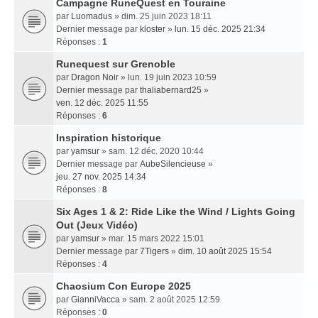
Campagne RuneQuest en Touraine
par
Luomadus
» dim. 25 juin 2023 18:11
Dernier message par
kloster
»
lun. 15 déc. 2025 21:34
Réponses :
1
Runequest sur Grenoble
par
Dragon Noir
» lun. 19 juin 2023 10:59
Dernier message par
thaliabernard25
»
ven. 12 déc. 2025 11:55
Réponses :
6
Inspiration historique
par
yamsur
» sam. 12 déc. 2020 10:44
Dernier message par
AubeSilencieuse
»
jeu. 27 nov. 2025 14:34
Réponses :
8
Six Ages 1 & 2: Ride Like the Wind / Lights Going
Out (Jeux Vidéo)
par
yamsur
» mar. 15 mars 2022 15:01
Dernier message par
7Tigers
»
dim. 10 août 2025 15:54
Réponses :
4
Chaosium Con Europe 2025
par
GianniVacca
» sam. 2 août 2025 12:59
Réponses :
0