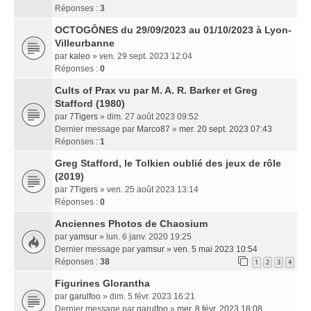
Réponses :
3
OCTOGÔNES du 29/09/2023 au 01/10/2023 à Lyon-
Villeurbanne
par
kaleo
» ven. 29 sept. 2023 12:04
Réponses :
0
Cults of Prax vu par M. A. R. Barker et Greg
Stafford (1980)
par
7Tigers
» dim. 27 août 2023 09:52
Dernier message par
Marco87
»
mer. 20 sept. 2023 07:43
Réponses :
1
Greg Stafford, le Tolkien oublié des jeux de rôle
(2019)
par
7Tigers
» ven. 25 août 2023 13:14
Réponses :
0
Anciennes Photos de Chaosium
par
yamsur
» lun. 6 janv. 2020 19:25
Dernier message par
yamsur
»
ven. 5 mai 2023 10:54
Réponses :
38
1
2
3
4
Figurines Glorantha
par
garulfoo
» dim. 5 févr. 2023 16:21
Dernier message par
garulfoo
»
mer. 8 févr. 2023 18:08