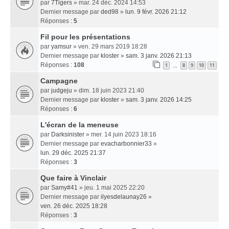
par
7Tigers
» mar. 24 déc. 2024 14:53
Dernier message par
ded98
»
lun. 9 févr. 2026 21:12
Réponses :
5
Fil pour les présentations
par
yamsur
» ven. 29 mars 2019 18:28
Dernier message par
kloster
»
sam. 3 janv. 2026 21:13
Réponses :
108
1
8
9
10
11
…
Campagne
par
judgeju
» dim. 18 juin 2023 21:40
Dernier message par
kloster
»
sam. 3 janv. 2026 14:25
Réponses :
6
L'écran de la meneuse
par
Darksinister
» mer. 14 juin 2023 18:16
Dernier message par
evacharbonnier33
»
lun. 29 déc. 2025 21:37
Réponses :
3
Que faire à Vinclair
par
Samy#41
» jeu. 1 mai 2025 22:20
Dernier message par
ilyesdelaunay26
»
ven. 26 déc. 2025 18:28
Réponses :
3