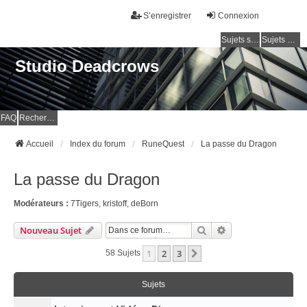
S’enregistrer
Connexion
Sujets sans réponse
Sujets actifs
Studio Deadcrows
FAQ
Rechercher
Accueil
Index du forum
RuneQuest
La passe du Dragon
La passe du Dragon
Modérateurs :
7Tigers
,
kristoff
,
deBorn
Rechercher
Recherche Avancé
Nouveau Sujet
1
2
3
Suivante
58 Sujets
Sujets