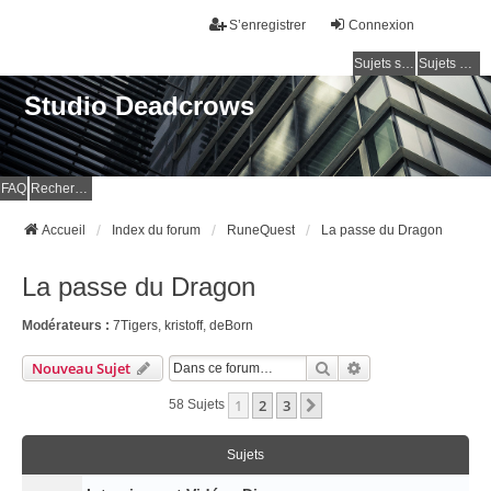
S’enregistrer
Connexion
Sujets sans réponse
Sujets actifs
Studio Deadcrows
FAQ
Rechercher
Accueil
Index du forum
RuneQuest
La passe du Dragon
La passe du Dragon
Modérateurs :
7Tigers
,
kristoff
,
deBorn
Rechercher
Recherche Avancé
Nouveau Sujet
1
2
3
Suivante
58 Sujets
Sujets