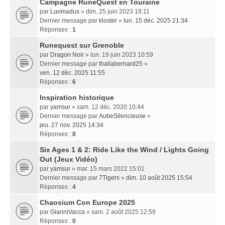
Campagne RuneQuest en Touraine
par
Luomadus
» dim. 25 juin 2023 18:11
Dernier message par
kloster
»
lun. 15 déc. 2025 21:34
Réponses :
1
Runequest sur Grenoble
par
Dragon Noir
» lun. 19 juin 2023 10:59
Dernier message par
thaliabernard25
»
ven. 12 déc. 2025 11:55
Réponses :
6
Inspiration historique
par
yamsur
» sam. 12 déc. 2020 10:44
Dernier message par
AubeSilencieuse
»
jeu. 27 nov. 2025 14:34
Réponses :
8
Six Ages 1 & 2: Ride Like the Wind / Lights Going
Out (Jeux Vidéo)
par
yamsur
» mar. 15 mars 2022 15:01
Dernier message par
7Tigers
»
dim. 10 août 2025 15:54
Réponses :
4
Chaosium Con Europe 2025
par
GianniVacca
» sam. 2 août 2025 12:59
Réponses :
0