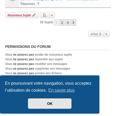
Réponses :
7
Nouveau Sujet
1
2
3
Suivante
58 Sujets
Aller À
PERMISSIONS DU FORUM
Vous
ne pouvez pas
poster de nouveaux sujets
Vous
ne pouvez pas
répondre aux sujets
Vous
ne pouvez pas
modifier vos messages
Vous
ne pouvez pas
supprimer vos messages
Vous
ne pouvez pas
joindre des fichiers
En poursuivant votre navigation, vous acceptez
Accueil
Index du forum
Nous contacter
l’utilisation de cookies.
En savoir plus
Développé par
phpBB
® Forum Software © phpBB Limited
OK
Traduit par
phpBB-fr.com
Style
we_universal
created by INVENTEA & v12mike
Confidentialité
|
Conditions