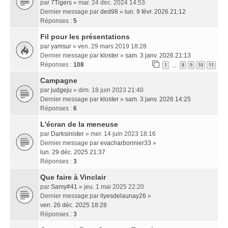
par
7Tigers
» mar. 24 déc. 2024 14:53
Dernier message par
ded98
»
lun. 9 févr. 2026 21:12
Réponses :
5
Fil pour les présentations
par
yamsur
» ven. 29 mars 2019 18:28
Dernier message par
kloster
»
sam. 3 janv. 2026 21:13
Réponses :
108
1
8
9
10
11
…
Campagne
par
judgeju
» dim. 18 juin 2023 21:40
Dernier message par
kloster
»
sam. 3 janv. 2026 14:25
Réponses :
6
L'écran de la meneuse
par
Darksinister
» mer. 14 juin 2023 18:16
Dernier message par
evacharbonnier33
»
lun. 29 déc. 2025 21:37
Réponses :
3
Que faire à Vinclair
par
Samy#41
» jeu. 1 mai 2025 22:20
Dernier message par
ilyesdelaunay26
»
ven. 26 déc. 2025 18:28
Réponses :
3