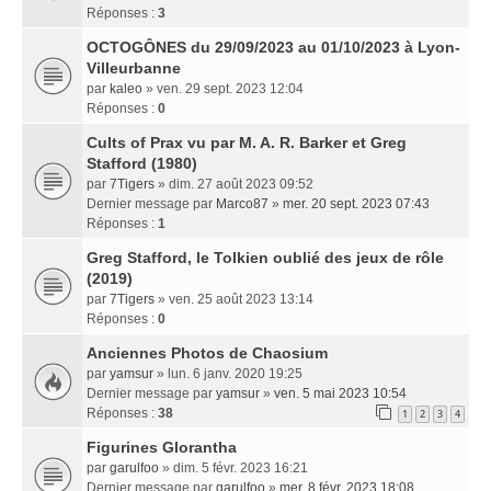
Réponses :
3
OCTOGÔNES du 29/09/2023 au 01/10/2023 à Lyon-
Villeurbanne
par
kaleo
» ven. 29 sept. 2023 12:04
Réponses :
0
Cults of Prax vu par M. A. R. Barker et Greg
Stafford (1980)
par
7Tigers
» dim. 27 août 2023 09:52
Dernier message par
Marco87
»
mer. 20 sept. 2023 07:43
Réponses :
1
Greg Stafford, le Tolkien oublié des jeux de rôle
(2019)
par
7Tigers
» ven. 25 août 2023 13:14
Réponses :
0
Anciennes Photos de Chaosium
par
yamsur
» lun. 6 janv. 2020 19:25
Dernier message par
yamsur
»
ven. 5 mai 2023 10:54
Réponses :
38
1
2
3
4
Figurines Glorantha
par
garulfoo
» dim. 5 févr. 2023 16:21
Dernier message par
garulfoo
»
mer. 8 févr. 2023 18:08