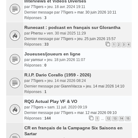
Interviews et Vidéos Diverses
par
7Tigers
» jeu. 18 avr. 2024 19:11
Dernier message par
7Tigers
»
mar. 30 juin 2026 10:11
Réponses :
3
Runecast : podcast en français sur Glorantha
par
Phersu
» ven. 30 mai 2025 11:29
Dernier message par
7Tigers
»
jeu. 25 juin 2026 15:57
Réponses :
33
1
2
3
4
Joueuses/joueurs en ligne
par
yamsur
» jeu. 18 juin 2026 11:07
Réponses :
0
R.I.P. Dario Corallo (1959 - 2026)
par
7Tigers
» jeu. 14 mai 2026 08:24
Dernier message par
GianniVacca
»
jeu. 14 mai 2026 14:10
Réponses :
1
RQG Actual Play VF & VO
par
7Tigers
» sam. 11 juil. 2020 09:19
Dernier message par
7Tigers
»
mar. 12 mai 2026 09:10
Réponses :
144
1
12
13
14
15
…
CR en français de la Campagne Six Saisons en
Sartar