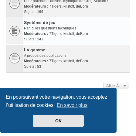
Pour parcourir l'univers mythique de Greg Stafford !
Modérateurs :
7Tigers
,
kristoff
,
deBorn
Sujets :
199
Système de jeu
Par ici les questions techniques
Modérateurs :
7Tigers
,
kristoff
,
deBorn
Sujets :
142
La gamme
A propos des publications
Modérateurs :
7Tigers
,
kristoff
,
deBorn
Sujets :
53
Aller À
En poursuivant votre navigation, vous acceptez
Accueil
Index du forum
Nous contacter
l’utilisation de cookies.
En savoir plus
Développé par
phpBB
® Forum Software © phpBB Limited
OK
Traduit par
phpBB-fr.com
Style
we_universal
created by INVENTEA & v12mike
Confidentialité
|
Conditions