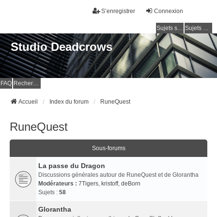
S’enregistrer
Connexion
Sujets sans réponse
Sujets actifs
Studio Deadcrows
FAQ
Rechercher
Accueil
Index du forum
RuneQuest
RuneQuest
Sous-forums
La passe du Dragon
Discussions générales autour de RuneQuest et de Glorantha
Modérateurs :
7Tigers
,
kristoff
,
deBorn
Sujets :
58
Glorantha