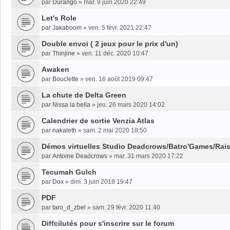
par
Durango
»
mar. 9 juin 2020 22:49
Let's Role
par
Jakaboom
»
ven. 5 févr. 2021 22:47
Double envoi ( 2 jeux pour le prix d'un)
par
Thinjine
»
ven. 11 déc. 2020 10:47
Awaken
par
Bouclette
»
ven. 16 août 2019 09:47
La chute de Delta Green
par
Nissa la bella
»
jeu. 26 mars 2020 14:02
Calendrier de sortie Venzia Atlas
par
nakaleth
»
sam. 2 mai 2020 18:50
Démos virtuelles Studio Deadcrows/Batro'Games/Rai
par
Antoine Deadcrows
»
mar. 31 mars 2020 17:22
Tecumah Gulch
par
Dox
»
dim. 3 juin 2018 19:47
PDF
par
taro_d_zbel
»
sam. 29 févr. 2020 11:40
Diffcilutés pour s'inscrire sur le forum