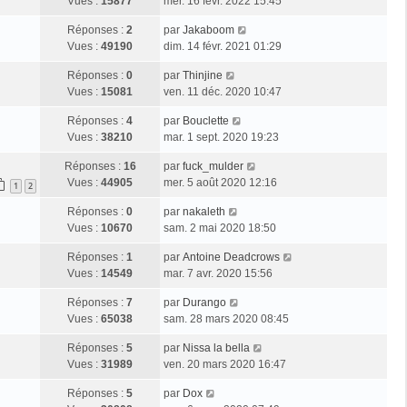
Vues :
15877
mer. 16 févr. 2022 15:45
Réponses :
2
par
Jakaboom
Vues :
49190
dim. 14 févr. 2021 01:29
Réponses :
0
par
Thinjine
Vues :
15081
ven. 11 déc. 2020 10:47
Réponses :
4
par
Bouclette
Vues :
38210
mar. 1 sept. 2020 19:23
Réponses :
16
par
fuck_mulder
Vues :
44905
mer. 5 août 2020 12:16
1
2
Réponses :
0
par
nakaleth
Vues :
10670
sam. 2 mai 2020 18:50
Réponses :
1
par
Antoine Deadcrows
Vues :
14549
mar. 7 avr. 2020 15:56
Réponses :
7
par
Durango
Vues :
65038
sam. 28 mars 2020 08:45
Réponses :
5
par
Nissa la bella
Vues :
31989
ven. 20 mars 2020 16:47
Réponses :
5
par
Dox