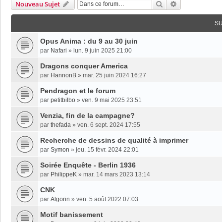
Rechercher
Recherche Av
Nouveau Sujet
S
Opus Anima : du 9 au 30 juin
par
Nafari
»
lun. 9 juin 2025 21:00
Dragons conquer America
par
HannonB
»
mar. 25 juin 2024 16:27
Pendragon et le forum
par
petitbilbo
»
ven. 9 mai 2025 23:51
Venzia, fin de la campagne?
par
thefada
»
ven. 6 sept. 2024 17:55
Recherche de dessins de qualité à imprimer
par
Symon
»
jeu. 15 févr. 2024 22:01
Soirée Enquête - Berlin 1936
par
PhilippeK
»
mar. 14 mars 2023 13:14
CNK
par
Algorin
»
ven. 5 août 2022 07:03
Motif banissement