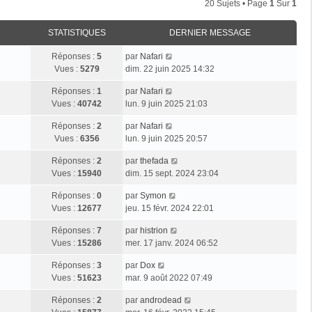
20 Sujets • Page
1
Sur
1
STATISTIQUES
DERNIER MESSAGE
Réponses :
5
par
Nafari
Vues :
5279
dim. 22 juin 2025 14:32
Réponses :
1
par
Nafari
Vues :
40742
lun. 9 juin 2025 21:03
Réponses :
2
par
Nafari
Vues :
6356
lun. 9 juin 2025 20:57
Réponses :
2
par
thefada
Vues :
15940
dim. 15 sept. 2024 23:04
Réponses :
0
par
Symon
Vues :
12677
jeu. 15 févr. 2024 22:01
Réponses :
7
par
histrion
Vues :
15286
mer. 17 janv. 2024 06:52
Réponses :
3
par
Dox
Vues :
51623
mar. 9 août 2022 07:49
Réponses :
2
par
androdead