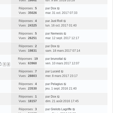
Vues :
18602
lun. 9 avr. 2018 20:28
Réponses :
5
par
Dox
Vues :
35026
mar. 31 oct. 2017 07:33
Réponses :
4
par
Just Roll
Vues :
24325
lun. 16 oct. 2017 01:40
Réponses :
5
par
Nemesis
Vues :
26251
mar. 12 sept. 2017 12:17
Réponses :
2
par
Dox
Vues :
19831
sam. 18 mars 2017 07:14
Réponses :
19
par
brunoital
Vues :
63960
ven. 10 mars 2017 12:07
1
2
Réponses :
7
par
Luceid
Vues :
28803
mer. 8 mars 2017 23:17
Réponses :
4
par
Pelagius
Vues :
23530
jeu. 1 sept. 2016 21:40
Réponses :
1
par
Dox
Vues :
18157
dim. 21 août 2016 17:45
Réponses :
3
par
Grelots Lagriffe