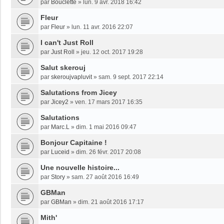
par
Bouclette
»
lun. 9 avr. 2018 16:42
Fleur
par
Fleur
»
lun. 11 avr. 2016 22:07
I can't Just Roll
par
Just Roll
»
jeu. 12 oct. 2017 19:28
Salut skerouj
par
skeroujvapluvit
»
sam. 9 sept. 2017 22:14
Salutations from Jicey
par
Jicey2
»
ven. 17 mars 2017 16:35
Salutations
par
Marc.L
»
dim. 1 mai 2016 09:47
Bonjour Capitaine !
par
Luceid
»
dim. 26 févr. 2017 20:08
Une nouvelle histoire...
par
Story
»
sam. 27 août 2016 16:49
GBMan
par
GBMan
»
dim. 21 août 2016 17:17
Mith'