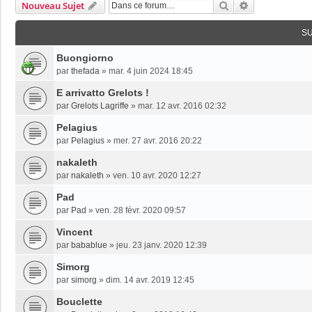
Rechercher
Recherche Av
Nouveau Sujet
S
Buongiorno
par
thefada
»
mar. 4 juin 2024 18:45
E arrivatto Grelots !
par
Grelots Lagriffe
»
mar. 12 avr. 2016 02:32
Pelagius
par
Pelagius
»
mer. 27 avr. 2016 20:22
nakaleth
par
nakaleth
»
ven. 10 avr. 2020 12:27
Pad
par
Pad
»
ven. 28 févr. 2020 09:57
Vincent
par
babablue
»
jeu. 23 janv. 2020 12:39
Simorg
par
simorg
»
dim. 14 avr. 2019 12:45
Bouclette