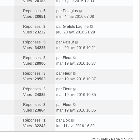
Vues :
24183
mar. 7 juin 2016 12:03
Réponses :
5
par
Pelagius
Vues :
28651
mer. 4 mai 2016 07:08
Réponses :
3
par
Grelots Lagriffe
Vues :
23232
jeu. 28 avr. 2016 21:29
Réponses :
5
par
Pateuf
Vues :
34225
mer. 20 avr. 2016 10:21
Réponses :
3
par
Fleur
Vues :
28900
mar. 19 avr. 2016 10:37
Réponses :
3
par
Fleur
Vues :
29503
mar. 19 avr. 2016 10:37
Réponses :
3
par
Fleur
Vues :
24885
mar. 19 avr. 2016 10:35
Réponses :
3
par
Fleur
Vues :
23864
mar. 19 avr. 2016 10:35
Réponses :
1
par
Dox
Vues :
32243
lun. 11 avr. 2016 16:39
25 Sujets • Page
1
Sur
1