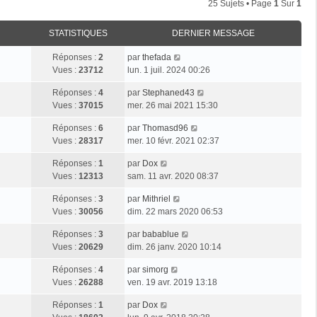
25 Sujets • Page
1
Sur
1
STATISTIQUES
DERNIER MESSAGE
Réponses :
2
par
thefada
Vues :
23712
lun. 1 juil. 2024 00:26
Réponses :
4
par
Stephaned43
Vues :
37015
mer. 26 mai 2021 15:30
Réponses :
6
par
Thomasd96
Vues :
28317
mer. 10 févr. 2021 02:37
Réponses :
1
par
Dox
Vues :
12313
sam. 11 avr. 2020 08:37
Réponses :
3
par
Mithriel
Vues :
30056
dim. 22 mars 2020 06:53
Réponses :
3
par
babablue
Vues :
20629
dim. 26 janv. 2020 10:14
Réponses :
4
par
simorg
Vues :
26288
ven. 19 avr. 2019 13:18
Réponses :
1
par
Dox