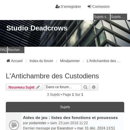
S’enregistrer
Connexion
Sujets sans réponse
Sujets actifs
Studio Deadcrows
FAQ
Rechercher
Accueil
Index du forum
Mindjammer
L'Antichambre des Custodiens
L'Antichambre des Custodiens
Rechercher
Recherche Avancé
Nouveau Sujet
3 Sujets • Page
1
Sur
1
Sujets
Aides de jeu : listes des fonctions et prouesses
par
yodamister
» sam. 23 juin 2018 11:22
Dernier message par
Ewandoor
»
mar. 31 déc. 2024 13:51