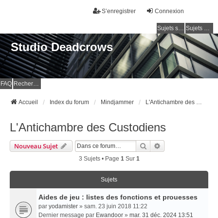
S’enregistrer
Connexion
Sujets sans réponse
Sujets actifs
Studio Deadcrows
FAQ
Rechercher
Accueil
Index du forum
Mindjammer
L'Antichambre des Custodiens
L'Antichambre des Custodiens
Rechercher
Recherche Avancé
Nouveau Sujet
3 Sujets • Page
1
Sur
1
Sujets
Aides de jeu : listes des fonctions et prouesses
par
yodamister
» sam. 23 juin 2018 11:22
Dernier message par
Ewandoor
»
mar. 31 déc. 2024 13:51