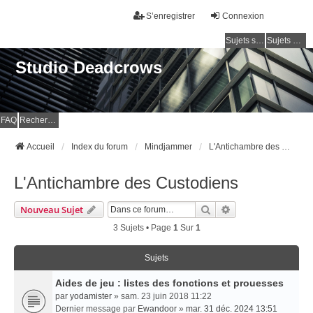
S’enregistrer
Connexion
Sujets sans réponse
Sujets actifs
Studio Deadcrows
FAQ
Rechercher
Accueil
Index du forum
Mindjammer
L'Antichambre des Custodiens
L'Antichambre des Custodiens
Rechercher
Recherche Avancé
Nouveau Sujet
3 Sujets • Page
1
Sur
1
Sujets
Aides de jeu : listes des fonctions et prouesses
par
yodamister
» sam. 23 juin 2018 11:22
Dernier message par
Ewandoor
»
mar. 31 déc. 2024 13:51