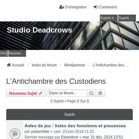
S’enregistrer
Connexion
Sujets sans réponse
Sujets actifs
Studio Deadcrows
FAQ
Rechercher
Accueil
Index du forum
Mindjammer
L'Antichambre des Custodiens
L'Antichambre des Custodiens
Rechercher
Recherche Avancé
Nouveau Sujet
3 Sujets • Page
1
Sur
1
Sujets
Aides de jeu : listes des fonctions et prouesses
par
yodamister
» sam. 23 juin 2018 11:22
Dernier message par
Ewandoor
»
mar. 31 déc. 2024 13:51