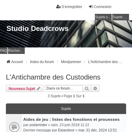
S’enregistrer
Connexion
Sujets sans réponse
Sujets actifs
Studio Deadcrows
FAQ
Rechercher
Accueil
Index du forum
Mindjammer
L'Antichambre des Custodiens
L'Antichambre des Custodiens
Rechercher
Recherche Avancé
Nouveau Sujet
3 Sujets • Page
1
Sur
1
Sujets
Aides de jeu : listes des fonctions et prouesses
par
yodamister
» sam. 23 juin 2018 11:22
Dernier message par
Ewandoor
»
mar. 31 déc. 2024 13:51