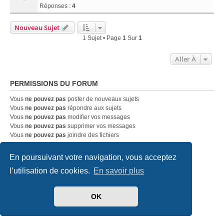
Réponses :
4
Nouveau Sujet
1 Sujet • Page
1
Sur
1
Aller À
PERMISSIONS DU FORUM
Vous
ne pouvez pas
poster de nouveaux sujets
Vous
ne pouvez pas
répondre aux sujets
Vous
ne pouvez pas
modifier vos messages
Vous
ne pouvez pas
supprimer vos messages
Vous
ne pouvez pas
joindre des fichiers
En poursuivant votre navigation, vous acceptez
Accueil
Index du forum
Nous contacter
l’utilisation de cookies.
En savoir plus
Développé par
phpBB
® Forum Software © phpBB Limited
Traduit par
phpBB-fr.com
OK
Style
we_universal
created by INVENTEA & v12mike
Confidentialité
|
Conditions