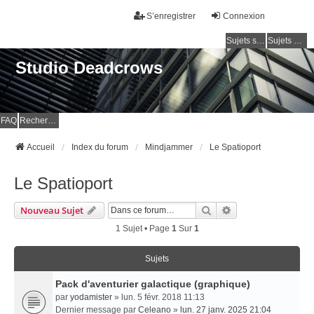
S’enregistrer
Connexion
Sujets sans réponse
Sujets actifs
Studio Deadcrows
FAQ
Rechercher
Accueil
Index du forum
Mindjammer
Le Spatioport
Le Spatioport
Rechercher
Recherche Avancé
Nouveau Sujet
1 Sujet • Page
1
Sur
1
Sujets
Pack d'aventurier galactique (graphique)
par
yodamister
» lun. 5 févr. 2018 11:13
Dernier message par
Celeano
»
lun. 27 janv. 2025 21:04