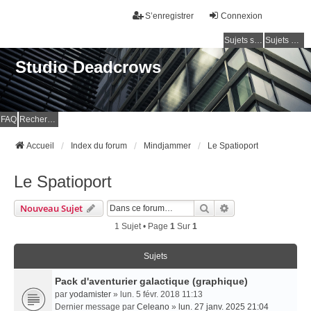
S’enregistrer
Connexion
Sujets sans réponse
Sujets actifs
Studio Deadcrows
FAQ
Rechercher
Accueil
Index du forum
Mindjammer
Le Spatioport
Le Spatioport
Rechercher
Recherche Avancé
Nouveau Sujet
1 Sujet • Page
1
Sur
1
Sujets
Pack d'aventurier galactique (graphique)
par
yodamister
» lun. 5 févr. 2018 11:13
Dernier message par
Celeano
»
lun. 27 janv. 2025 21:04