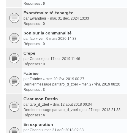
Réponses :
6
Exomémoire téléchargée...
par
Ewandoor
» mar. 31 déc. 2024 13:33
Réponses :
0
bonjour la communalité
par
fab
» ven. 6 mars 2020 14:33
Réponses :
0
Crepe
par
Crepe
» jeu. 17 oct. 2019 11:46
Réponses :
0
Fabrice
par
Fabrice
» mer. 20 févr. 2019 00:27
Dernier message par
taro_d_zbel
»
mer. 27 févr. 2019 08:20
Réponses :
3
C'est mon Destin
par
taro_d_zbel
» dim. 12 août 2018 00:34
Dernier message par
taro_d_zbel
»
jeu. 27 sept. 2018 21:33
Réponses :
4
En exploration
par
Ghorin
» mar. 21 août 2018 02:33