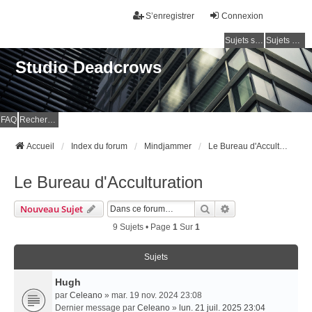
S’enregistrer
Connexion
Sujets sans réponse
Sujets actifs
Studio Deadcrows
FAQ
Rechercher
Accueil
Index du forum
Mindjammer
Le Bureau d'Acculturation
Le Bureau d'Acculturation
Rechercher
Recherche Avancé
Nouveau Sujet
9 Sujets • Page
1
Sur
1
Sujets
Hugh
par
Celeano
» mar. 19 nov. 2024 23:08
Dernier message par
Celeano
»
lun. 21 juil. 2025 23:04