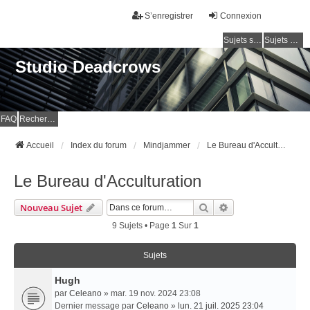
S’enregistrer
Connexion
Sujets sans réponse
Sujets actifs
Studio Deadcrows
FAQ
Rechercher
Accueil
Index du forum
Mindjammer
Le Bureau d'Acculturation
Le Bureau d'Acculturation
Rechercher
Recherche Avancé
Nouveau Sujet
9 Sujets • Page
1
Sur
1
Sujets
Hugh
par
Celeano
» mar. 19 nov. 2024 23:08
Dernier message par
Celeano
»
lun. 21 juil. 2025 23:04