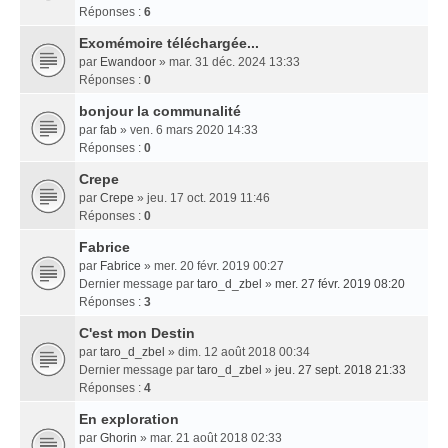
Réponses :
6
Exomémoire téléchargée...
par
Ewandoor
» mar. 31 déc. 2024 13:33
Réponses :
0
bonjour la communalité
par
fab
» ven. 6 mars 2020 14:33
Réponses :
0
Crepe
par
Crepe
» jeu. 17 oct. 2019 11:46
Réponses :
0
Fabrice
par
Fabrice
» mer. 20 févr. 2019 00:27
Dernier message par
taro_d_zbel
»
mer. 27 févr. 2019 08:20
Réponses :
3
C'est mon Destin
par
taro_d_zbel
» dim. 12 août 2018 00:34
Dernier message par
taro_d_zbel
»
jeu. 27 sept. 2018 21:33
Réponses :
4
En exploration
par
Ghorin
» mar. 21 août 2018 02:33