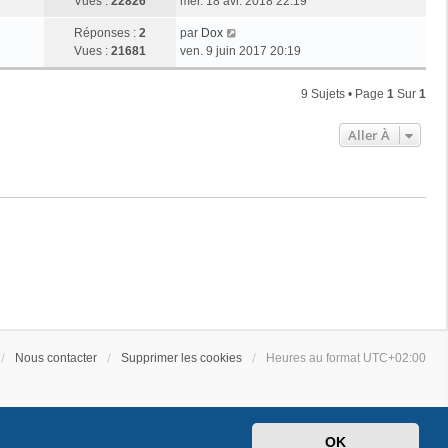
Vues :
22826
mer. 18 avr. 2018 22:19
Réponses :
2
par
Dox
Vues :
21681
ven. 9 juin 2017 20:19
9 Sujets • Page
1
Sur
1
Aller À
Nous contacter
Supprimer les cookies
Heures au format
UTC+02:00
OK