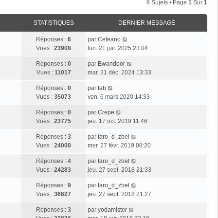
9 Sujets • Page
1
Sur
1
STATISTIQUES
DERNIER MESSAGE
Réponses :
6
par
Celeano
Vues :
23908
lun. 21 juil. 2025 23:04
Réponses :
0
par
Ewandoor
Vues :
11017
mar. 31 déc. 2024 13:33
Réponses :
0
par
fab
Vues :
35073
ven. 6 mars 2020 14:33
Réponses :
0
par
Crepe
Vues :
23775
jeu. 17 oct. 2019 11:46
Réponses :
3
par
taro_d_zbel
Vues :
24000
mer. 27 févr. 2019 08:20
Réponses :
4
par
taro_d_zbel
Vues :
24283
jeu. 27 sept. 2018 21:33
Réponses :
9
par
taro_d_zbel
Vues :
36627
jeu. 27 sept. 2018 21:27
Réponses :
3
par
yodamister