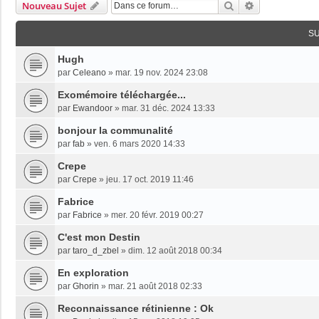
Rechercher
Recherche Av
Nouveau Sujet
S
Hugh
par
Celeano
»
mar. 19 nov. 2024 23:08
Exomémoire téléchargée...
par
Ewandoor
»
mar. 31 déc. 2024 13:33
bonjour la communalité
par
fab
»
ven. 6 mars 2020 14:33
Crepe
par
Crepe
»
jeu. 17 oct. 2019 11:46
Fabrice
par
Fabrice
»
mer. 20 févr. 2019 00:27
C'est mon Destin
par
taro_d_zbel
»
dim. 12 août 2018 00:34
En exploration
par
Ghorin
»
mar. 21 août 2018 02:33
Reconnaissance rétinienne : Ok