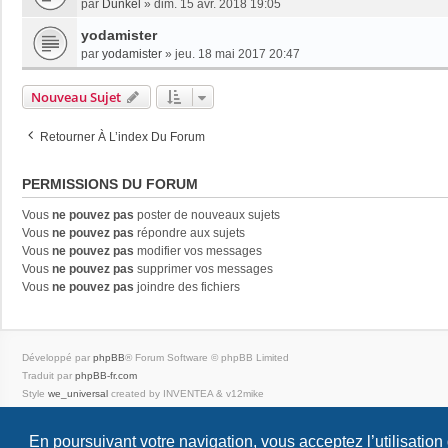
par
Dunkel
»
dim. 15 avr. 2018 19:05
yodamister
par
yodamister
»
jeu. 18 mai 2017 20:47
Nouveau Sujet
Retourner À L’index Du Forum
PERMISSIONS DU FORUM
Vous
ne pouvez pas
poster de nouveaux sujets
Vous
ne pouvez pas
répondre aux sujets
Vous
ne pouvez pas
modifier vos messages
Vous
ne pouvez pas
supprimer vos messages
Vous
ne pouvez pas
joindre des fichiers
Développé par
phpBB
® Forum Software © phpBB Limited
Traduit par
phpBB-fr.com
Style
we_universal
created by INVENTEA & v12mike
Confidentialité
|
Conditions
En poursuivant votre navigation, vous acceptez l’utilisation