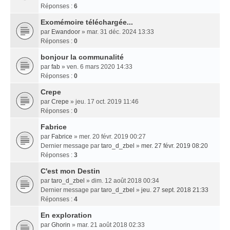
Réponses :
6
Exomémoire téléchargée...
par
Ewandoor
» mar. 31 déc. 2024 13:33
Réponses :
0
bonjour la communalité
par
fab
» ven. 6 mars 2020 14:33
Réponses :
0
Crepe
par
Crepe
» jeu. 17 oct. 2019 11:46
Réponses :
0
Fabrice
par
Fabrice
» mer. 20 févr. 2019 00:27
Dernier message par
taro_d_zbel
»
mer. 27 févr. 2019 08:20
Réponses :
3
C'est mon Destin
par
taro_d_zbel
» dim. 12 août 2018 00:34
Dernier message par
taro_d_zbel
»
jeu. 27 sept. 2018 21:33
Réponses :
4
En exploration
par
Ghorin
» mar. 21 août 2018 02:33