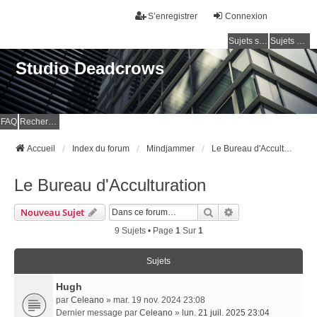
S’enregistrer
Connexion
Sujets sans réponse
Sujets actifs
Studio Deadcrows
FAQ
Rechercher
Accueil
Index du forum
Mindjammer
Le Bureau d'Acculturation
Le Bureau d'Acculturation
Rechercher
Recherche Avancé
Nouveau Sujet
9 Sujets • Page
1
Sur
1
Sujets
Hugh
par
Celeano
» mar. 19 nov. 2024 23:08
Dernier message par
Celeano
»
lun. 21 juil. 2025 23:04