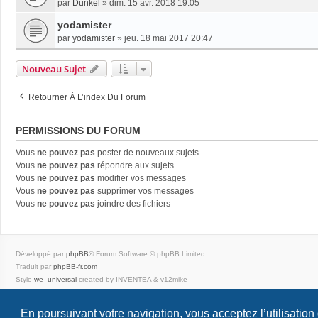
par
Dunkel
»
dim. 15 avr. 2018 19:05
yodamister
par
yodamister
»
jeu. 18 mai 2017 20:47
Nouveau Sujet
Retourner À L’index Du Forum
PERMISSIONS DU FORUM
Vous
ne pouvez pas
poster de nouveaux sujets
Vous
ne pouvez pas
répondre aux sujets
Vous
ne pouvez pas
modifier vos messages
Vous
ne pouvez pas
supprimer vos messages
Vous
ne pouvez pas
joindre des fichiers
Développé par
phpBB
® Forum Software © phpBB Limited
Traduit par
phpBB-fr.com
Style
we_universal
created by INVENTEA & v12mike
Confidentialité
|
Conditions
En poursuivant votre navigation, vous acceptez l’utilisation