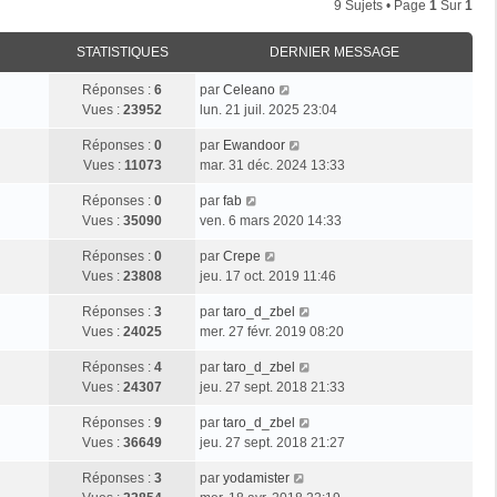
9 Sujets • Page
1
Sur
1
STATISTIQUES
DERNIER MESSAGE
Réponses :
6
par
Celeano
Vues :
23952
lun. 21 juil. 2025 23:04
Réponses :
0
par
Ewandoor
Vues :
11073
mar. 31 déc. 2024 13:33
Réponses :
0
par
fab
Vues :
35090
ven. 6 mars 2020 14:33
Réponses :
0
par
Crepe
Vues :
23808
jeu. 17 oct. 2019 11:46
Réponses :
3
par
taro_d_zbel
Vues :
24025
mer. 27 févr. 2019 08:20
Réponses :
4
par
taro_d_zbel
Vues :
24307
jeu. 27 sept. 2018 21:33
Réponses :
9
par
taro_d_zbel
Vues :
36649
jeu. 27 sept. 2018 21:27
Réponses :
3
par
yodamister