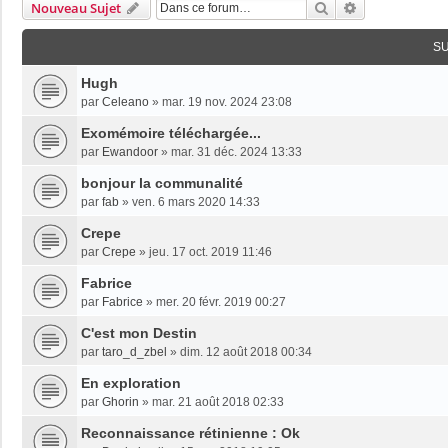
Rechercher
Recherche Av
Nouveau Sujet
S
Hugh
par
Celeano
»
mar. 19 nov. 2024 23:08
Exomémoire téléchargée...
par
Ewandoor
»
mar. 31 déc. 2024 13:33
bonjour la communalité
par
fab
»
ven. 6 mars 2020 14:33
Crepe
par
Crepe
»
jeu. 17 oct. 2019 11:46
Fabrice
par
Fabrice
»
mer. 20 févr. 2019 00:27
C'est mon Destin
par
taro_d_zbel
»
dim. 12 août 2018 00:34
En exploration
par
Ghorin
»
mar. 21 août 2018 02:33
Reconnaissance rétinienne : Ok