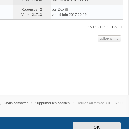
Vues :
22854
mer. 18 avr. 2018 22:19
Réponses :
2
par
Dox
Vues :
21713
ven. 9 juin 2017 20:19
9 Sujets • Page
1
Sur
1
Aller À
Nous contacter
Supprimer les cookies
Heures au format
UTC+02:00
OK