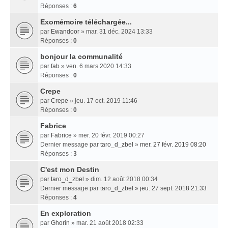
Réponses :
6
Exomémoire téléchargée...
par
Ewandoor
» mar. 31 déc. 2024 13:33
Réponses :
0
bonjour la communalité
par
fab
» ven. 6 mars 2020 14:33
Réponses :
0
Crepe
par
Crepe
» jeu. 17 oct. 2019 11:46
Réponses :
0
Fabrice
par
Fabrice
» mer. 20 févr. 2019 00:27
Dernier message par
taro_d_zbel
»
mer. 27 févr. 2019 08:20
Réponses :
3
C'est mon Destin
par
taro_d_zbel
» dim. 12 août 2018 00:34
Dernier message par
taro_d_zbel
»
jeu. 27 sept. 2018 21:33
Réponses :
4
En exploration
par
Ghorin
» mar. 21 août 2018 02:33