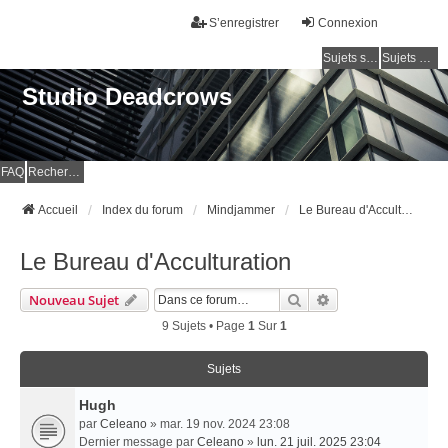
S’enregistrer
Connexion
Sujets sans réponse
Sujets actifs
Studio Deadcrows
FAQ
Rechercher
Accueil
Index du forum
Mindjammer
Le Bureau d'Acculturation
Le Bureau d'Acculturation
Rechercher
Recherche Avancé
Nouveau Sujet
9 Sujets • Page
1
Sur
1
Sujets
Hugh
par
Celeano
» mar. 19 nov. 2024 23:08
Dernier message par
Celeano
»
lun. 21 juil. 2025 23:04