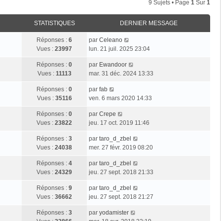
9 Sujets • Page
1
Sur
1
STATISTIQUES
DERNIER MESSAGE
Réponses :
6
par
Celeano
Vues :
23997
lun. 21 juil. 2025 23:04
Réponses :
0
par
Ewandoor
Vues :
11113
mar. 31 déc. 2024 13:33
Réponses :
0
par
fab
Vues :
35116
ven. 6 mars 2020 14:33
Réponses :
0
par
Crepe
Vues :
23822
jeu. 17 oct. 2019 11:46
Réponses :
3
par
taro_d_zbel
Vues :
24038
mer. 27 févr. 2019 08:20
Réponses :
4
par
taro_d_zbel
Vues :
24329
jeu. 27 sept. 2018 21:33
Réponses :
9
par
taro_d_zbel
Vues :
36662
jeu. 27 sept. 2018 21:27
Réponses :
3
par
yodamister