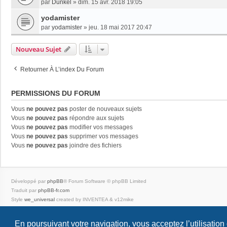
par
Dunkel
»
dim. 15 avr. 2018 19:05
yodamister
par
yodamister
»
jeu. 18 mai 2017 20:47
Nouveau Sujet
Retourner À L’index Du Forum
PERMISSIONS DU FORUM
Vous
ne pouvez pas
poster de nouveaux sujets
Vous
ne pouvez pas
répondre aux sujets
Vous
ne pouvez pas
modifier vos messages
Vous
ne pouvez pas
supprimer vos messages
Vous
ne pouvez pas
joindre des fichiers
Développé par
phpBB
® Forum Software © phpBB Limited
Traduit par
phpBB-fr.com
Style
we_universal
created by INVENTEA & v12mike
Confidentialité
|
Conditions
En poursuivant votre navigation, vous acceptez l’utilisation