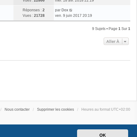
Vues :
22866
mer. 18 avr. 2018 22:19
Réponses :
2
par
Dox
Vues :
21728
ven. 9 juin 2017 20:19
9 Sujets • Page
1
Sur
1
Aller À
Nous contacter
Supprimer les cookies
Heures au format
UTC+02:00
OK