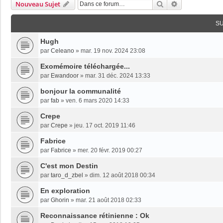
Rechercher
Recherche Av
Nouveau Sujet
S
Hugh
par
Celeano
»
mar. 19 nov. 2024 23:08
Exomémoire téléchargée...
par
Ewandoor
»
mar. 31 déc. 2024 13:33
bonjour la communalité
par
fab
»
ven. 6 mars 2020 14:33
Crepe
par
Crepe
»
jeu. 17 oct. 2019 11:46
Fabrice
par
Fabrice
»
mer. 20 févr. 2019 00:27
C'est mon Destin
par
taro_d_zbel
»
dim. 12 août 2018 00:34
En exploration
par
Ghorin
»
mar. 21 août 2018 02:33
Reconnaissance rétinienne : Ok