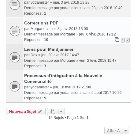
par
yodamister
» mar. 3 avr. 2018 13:28
Dernier message par
yodamister
»
sam. 23 juin 2018 10:49
Réponses :
1
Corrections PDF
par
Morgane
» mer. 3 janv. 2018 13:00
Dernier message par
Morgane
»
jeu. 8 févr. 2018 12:12
Réponses :
10
1
2
Liens pour Mindjammer
par
Dox
» jeu. 20 avr. 2017 14:47
Dernier message par
Morgane
»
ven. 2 févr. 2018 11:47
Réponses :
3
Processus d'intégration à la Nouvelle
Communalité
par
yodamister
» jeu. 18 mai 2017 21:00
Dernier message par
yodamister
»
sam. 5 août 2017 10:26
Réponses :
5
Nouveau Sujet
15 Sujets • Page
1
Sur
1
Aller À