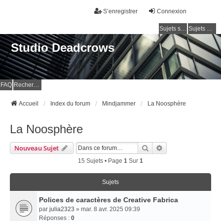
S’enregistrer
Connexion
Sujets sans réponse
Sujets actifs
Studio Deadcrows
FAQ
Rechercher
Accueil
Index du forum
Mindjammer
La Noosphère
La Noosphère
Rechercher
Recherche Avancé
Nouveau Sujet
15 Sujets • Page
1
Sur
1
Sujets
Polices de caractères de Creative Fabrica
par
julia2323
» mar. 8 avr. 2025 09:39
Réponses :
0