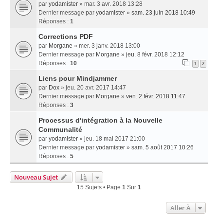
par
yodamister
» mar. 3 avr. 2018 13:28
Dernier message par
yodamister
»
sam. 23 juin 2018 10:49
Réponses :
1
Corrections PDF
par
Morgane
» mer. 3 janv. 2018 13:00
Dernier message par
Morgane
»
jeu. 8 févr. 2018 12:12
Réponses :
10
1
2
Liens pour Mindjammer
par
Dox
» jeu. 20 avr. 2017 14:47
Dernier message par
Morgane
»
ven. 2 févr. 2018 11:47
Réponses :
3
Processus d'intégration à la Nouvelle
Communalité
par
yodamister
» jeu. 18 mai 2017 21:00
Dernier message par
yodamister
»
sam. 5 août 2017 10:26
Réponses :
5
Nouveau Sujet
15 Sujets • Page
1
Sur
1
Aller À