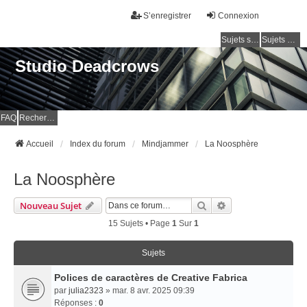
S’enregistrer
Connexion
Sujets sans réponse
Sujets actifs
Studio Deadcrows
FAQ
Rechercher
Accueil
Index du forum
Mindjammer
La Noosphère
La Noosphère
Rechercher
Recherche Avancé
Nouveau Sujet
15 Sujets • Page
1
Sur
1
Sujets
Polices de caractères de Creative Fabrica
par
julia2323
» mar. 8 avr. 2025 09:39
Réponses :
0