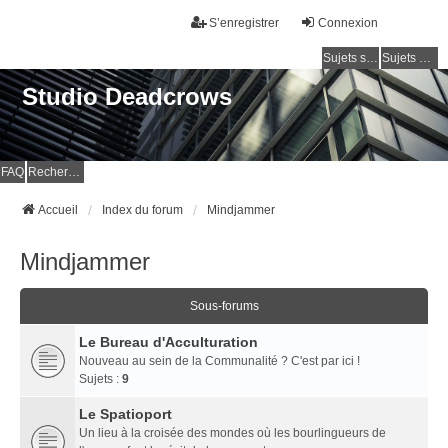
S’enregistrer
Connexion
Sujets sans réponse
Sujets actifs
Studio Deadcrows
FAQ
Rechercher
Accueil
Index du forum
Mindjammer
Mindjammer
Sous-forums
Le Bureau d'Acculturation
Nouveau au sein de la Communalité ? C'est par ici !
Sujets :
9
Le Spatioport
Un lieu à la croisée des mondes où les bourlingueurs de