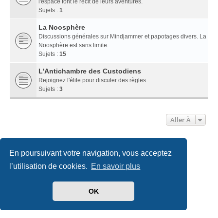
l'espace font le récit de leurs aventures.
Sujets :
1
La Noosphère
Discussions générales sur Mindjammer et papotages divers. La
Noosphère est sans limite.
Sujets :
15
L'Antichambre des Custodiens
Rejoignez l'élite pour discuter des règles.
Sujets :
3
Aller À
Accueil
Index du forum
Nous contacter
En poursuivant votre navigation, vous acceptez
l’utilisation de cookies.
En savoir plus
Développé par
phpBB
® Forum Software © phpBB Limited
Traduit par
phpBB-fr.com
Style
we_universal
created by INVENTEA & v12mike
OK
Confidentialité
|
Conditions